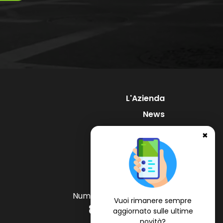
L'Azienda
News
Supporto
✖
Contatti
Numero Verde Gratuito
Vuoi rimanere sempre
800 97 34 34
aggiornato sulle ultime
novità?