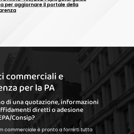
a per aggiornare il portale della
arenza
i commerciali e
nza per la PA
o di una quotazione, informazioni
affidamenti diretti o adesione
EPA/Consip?
am commerciale è pronto a fornirti tutta