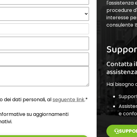
l'assistenza
procedure d'a
interesse pe
consulente I
Suppor
Contatta i
assistenz
Hai bisogno d
Support
 dei dati personali, al
seguente link
.*
Assiste
e conf
 informative su aggiornamenti
ativi.
SUPPO