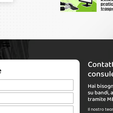
pratic
trasp
Contatt
e
consule
Hai bisogn
su bandi, 
tramite M
Il nostro te