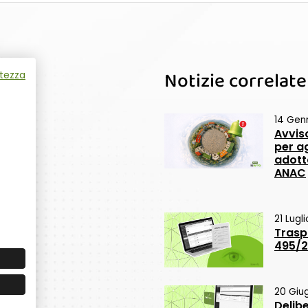
Notizie correlate
atezza
14 Gen
Avvis
per a
adotta
ANAC
21 Lugl
Trasp
495/20
20 Giu
Delib