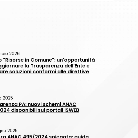
naio 2026
o "Risorse in Comune": un'opportunità
ggiornare la Trasparenza dell'Ente e
re soluzioni conformi alle direttive
io 2025
arenza PA: nuovi schemi ANAC
24 disponibili sui portali ISWEB
gno 2025
era ANAC 495/2024 spiegata: guida