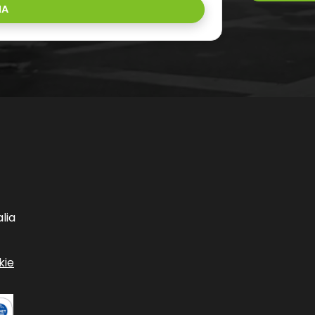
IA
lia
kie