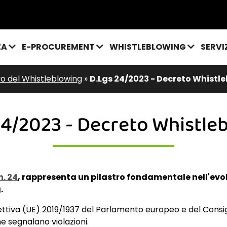
ZA
E-PROCUREMENT
WHISTLEBLOWING
SERVI
o del Whistleblowing
»
D.Lgs 24/2023 - Decreto Whistl
24/2023 - Decreto Whistle
n. 24
, rappresenta un pilastro fondamentale nell'ev
g
.
rettiva (UE) 2019/1937 del Parlamento europeo e del Consi
e segnalano violazioni.