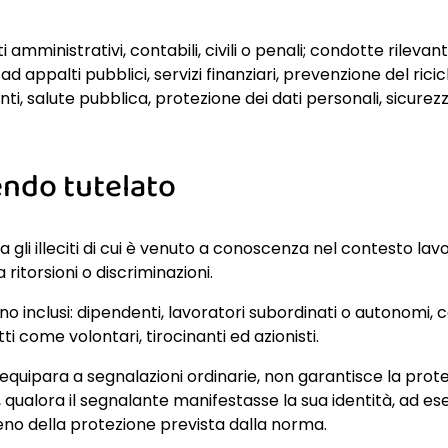
i amministrativi, contabili, civili o penali; condotte rilevanti
i ad appalti pubblici, servizi finanziari, prevenzione del ric
nti, salute pubblica, protezione dei dati personali, sicurezza
endo tutelato
 gli illeciti di cui è venuto a conoscenza nel contesto lavo
ritorsioni o discriminazioni.
o inclusi: dipendenti, lavoratori subordinati o autonomi, 
etti come volontari, tirocinanti ed azionisti.
uipara a segnalazioni ordinarie, non garantisce la protezi
 qualora il segnalante manifestasse la sua identità, ad e
ieno della protezione prevista dalla norma.