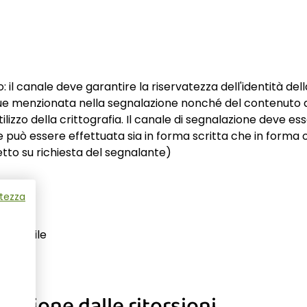
o: il canale deve garantire la riservatezza dell'identità d
e menzionata nella segnalazione nonché del contenuto de
izzo della crittografia. Il canale di segnalazione deve e
e può essere effettuata sia in forma scritta che in forma or
tto su richiesta del segnalante)
atezza
Contabile
tezione dalle ritorsioni