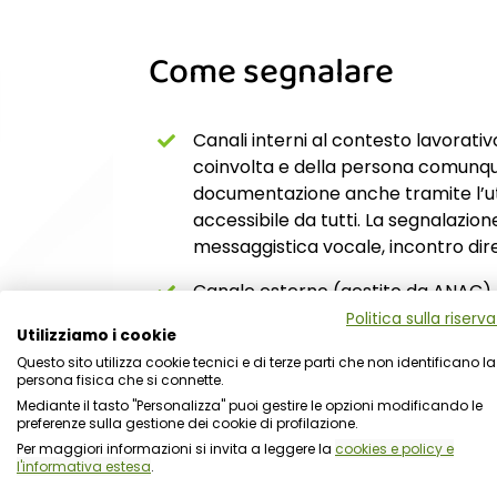
Come segnalare
Canali interni al contesto lavorativ
coinvolta e della persona comunqu
documentazione anche tramite l’util
accessibile da tutti. La segnalazion
messaggistica vocale, incontro dire
Canale esterno (gestito da ANAC)
Politica sulla riserv
Divulgazione Pubblica
Utilizziamo i cookie
Questo sito utilizza cookie tecnici e di terze parti che non identificano la
Denuncia all’Autorità Giudiziaria o 
persona fisica che si connette.
Mediante il tasto "Personalizza" puoi gestire le opzioni modificando le
preferenze sulla gestione dei cookie di profilazione.
Per maggiori informazioni si invita a leggere la
cookies e policy e
l'informativa estesa
.
Cosa si intende per pro