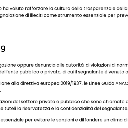
o ha voluto rafforzare la cultura della trasparenza e della 
nalazione di illeciti come strumento essenziale per preve
ng
lgazione oppure denuncia alle autorità, di violazioni di no
 dell’ente pubblico o privato, di cui il segnalante è venut
azione alla direttiva europea 2019/1937, le Linee Guida ANA
.
ioni del settore privato e pubblico che sono chiamate ad 
e tuteli la riservatezza e la confidenzialità del segnalante
ssenziale per evitare le sanzioni e diffondere un clima di