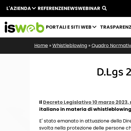
L'AZIENDA
REFERENZE
NEWS
WEBINAR
PORTALI E SITI WEB
TRASPAREN
Home
»
Whistleblowing
»
Quadro Normativ
D.Lgs 
Il
Decreto Legislativo 10 marzo 2023, 
italiano in materia di
whistleblowin
E' stato emanato in attuazione della Di
svolta nella protezione delle persone ch