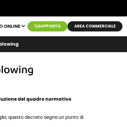
ZI ONLINE
SUPPORTO
AREA COMMERCIALE
eblowing
blowing
oluzione del quadro normativo
glio, questo decreto segna un punto di