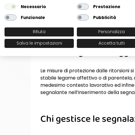
Necessario
Prestazione
Funzionale
Pubblicità
La Legge garantisce protezioni specifich
aver reso nota una violazione.
Rifiuta
Personalizza
Salva le impostazioni
Accetta tutti
Chi sono gli altri sogget
Le misure di protezione dalle ritorsioni
stabile legame affettivo o di parentela, 
medesimo contesto lavorativo ed infine a
segnalante nell’inserimento della segna
Chi gestisce le segnal