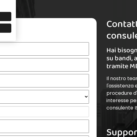
Contatt
e
consule
Hai bisogn
su bandi, 
tramite M
Il nostro te
l'assistenza
procedure d'a
interesse pe
consulente I
Suppor