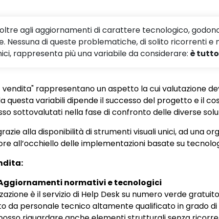
e, oltre agli aggiornamenti di carattere tecnologico, godon
e. Nessuna di queste problematiche, di solito ricorrenti e 
ici, rappresenta più una variabile da considerare:
è tutto
st vendita" rappresentano un aspetto la cui valutazione dev
 da questa variabili dipende il successo del progetto e il 
so sottovalutati nella fase di confronto delle diverse soluz
 grazie alla disponibilità di strumenti visuali unici, ad una 
fiore all’occhiello delle implementazioni basate su tecnolo
ndita:
Aggiornamenti normativi e tecnologici
zione è il servizio di Help Desk su numero verde gratuito a d
to da personale tecnico altamente qualificato in grado di 
i posso riguardare anche elementi strutturali senza ricorre