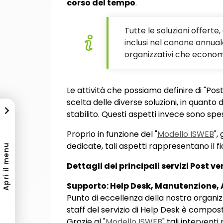
corso del tempo
.
Tutte le soluzioni offert
inclusi nel canone annual
organizzativi che econom
Le attività che possiamo definire di "Po
scelta delle diverse soluzioni, in quanto
stabilito. Questi aspetti invece sono spes
Proprio in funzione del "
Modello ISWEB
",
dedicate, tali aspetti rappresentano il 
Apri il menu
Dettagli dei principali servizi Post ve
Supporto: Help Desk, Manutenzione, 
Punto di eccellenza della nostra organizza
staff del servizio di Help Desk è compos
Grazie al "
Modello ISWEB
" tali intervent