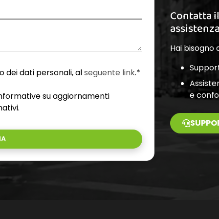
Contatta i
assistenz
Hai bisogno d
Support
 dei dati personali, al
seguente link
.*
Assiste
e conf
 informative su aggiornamenti
ativi.
SUPPO
IA