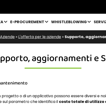
ZA
E-PROCUREMENT
WHISTLEBLOWING
SERVI
 Aziende
»
L'offerta per le aziende
»
Supporto, aggiornam
pporto, aggiornamenti e 
i mantenimento
n progetto o di un applicativo possono essere diversi e n
 sul parametro che identifica il
costo totale di utilizzo