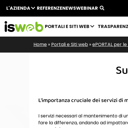
L'AZIENDA
REFERENZE
NEWS
WEBINAR
PORTALI E SITI WEB
TRASPAREN
Home
»
Portali e Siti web
»
ePORTAL per le
Su
L'importanza cruciale dei servizi d
I servizi necessari al mantenimento di u
fare la differenza, andando ad impattare