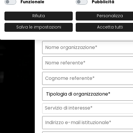
Funzionale
Pubblicità
Rifiuta
Personalizza
Richiesta commercial
Salva le impostazioni
Accetta tutti
Nome organizzazione
Nome referente
Cognome referente
Tipologia di organizzazione
Prodotto di interesse
Indirizzo email istituzionale*
Telefono istituzionale
Messaggio