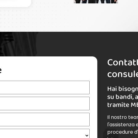
Contatt
e
consule
Hai bisogn
su bandi, 
tramite M
Il nostro te
l'assistenza
procedure d'a