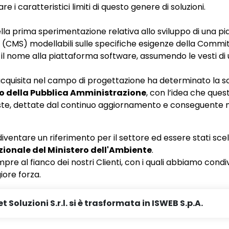
re i caratteristici limiti di questo genere di soluzioni.
lla prima sperimentazione relativa allo sviluppo di una p
S) modellabili sulle specifiche esigenze della Committ
l nome alla piattaforma software, assumendo le vesti di
e acquisita nel campo di progettazione ha determinato la s
rto della Pubblica Amministrazione
, con l’idea che que
ieste, dettate dal continuo aggiornamento e conseguente n
 diventare un riferimento per il settore ed essere stati scel
uzionale del Ministero dell'Ambiente
.
pre al fianco dei nostri Clienti, con i quali abbiamo condi
ore forza.
t Soluzioni S.r.l. si è trasformata in ISWEB S.p.A.