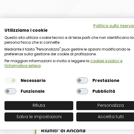
Politica sulla riserv
Progetti correlati
Utilizziamo i cookie
Questo sito utilizza cookie tecnici e di terze parti che non identificano la
persona fisica che si connette.
Mediante il tasto "Personalizza" puoi gestire le opzioni modificando le
Camera di Commercio Maremma e Ti
preferenze sulla gestione dei cookie di profilazione.
Per maggiori informazioni si invita a leggere la
cookies e policy e
l'informativa estesa
.
Comune di Nettuno (Rm)
Necessario
Prestazione
Funzionale
Pubblicità
Comune di Cosenza
Rifiuta
Personalizza
Salva le impostazioni
Accetta tutti
Azienda Ospedaliero Universitaria "
Riuniti" di Ancona