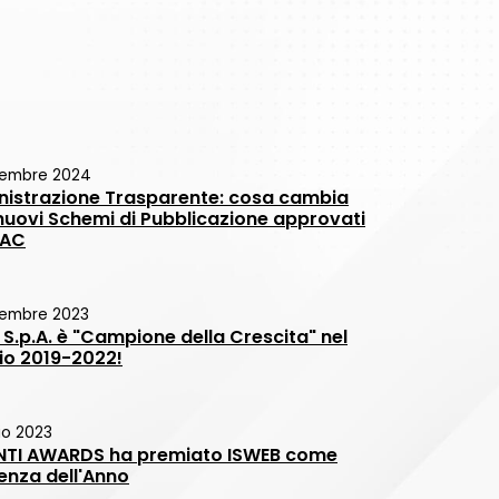
vembre 2024
istrazione Trasparente: cosa cambia
 nuovi Schemi di Pubblicazione approvati
NAC
embre 2023
 S.p.A. è "Campione della Crescita" nel
nio 2019-2022!
io 2023
NTI AWARDS ha premiato ISWEB come
lenza dell'Anno