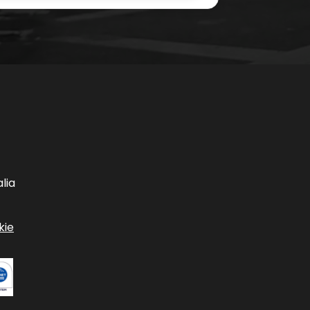
lia
kie