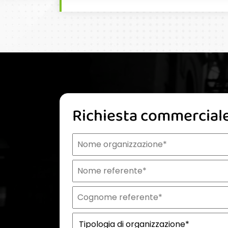
Richiesta commercial
Nome organizzazione
Nome referente
Cognome referente
Tipologia di organizzazione
Prodotto di interesse
Indirizzo email istituzionale*
Telefono istituzionale
Messaggio