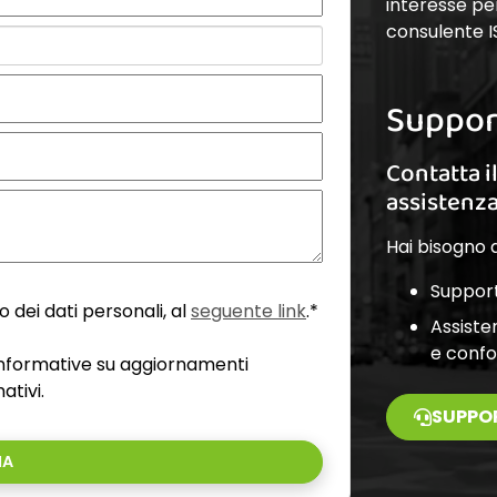
interesse pe
consulente I
Suppor
Contatta i
assistenz
Hai bisogno d
Support
 dei dati personali, al
seguente link
.*
Assiste
e conf
 informative su aggiornamenti
ativi.
SUPPO
IA