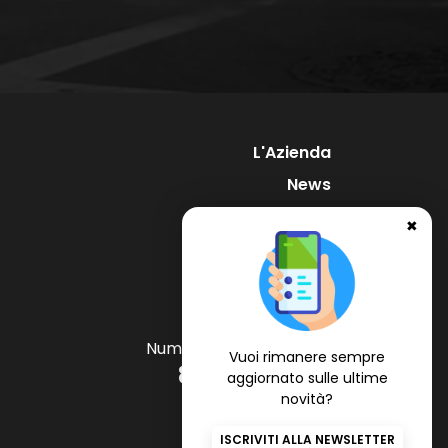
L'Azienda
News
Supporto
✖
Contatti
Numero Verde Gratuito
Vuoi rimanere sempre
800 97 34 34
aggiornato sulle ultime
novità?
ISCRIVITI ALLA NEWSLETTER