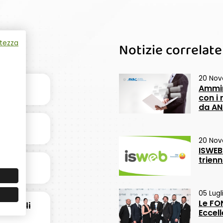
atezza
Notizie correlate
20 No
rreno
Ammin
con i
da A
20 Nov
ISWEB
trien
05 Lugl
Le FO
Ospedali
Eccel