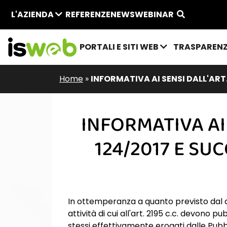
L'AZIENDA
REFERENZE
NEWS
WEBINAR
PORTALI E SITI WEB
TRASPAREN
Home
»
INFORMATIVA AI SENSI DALL'ART.
INFORMATIVA AI 
124/2017 E SU
In ottemperanza a quanto previsto dal di
attività di cui all'art. 2195 c.c. devono pu
stessi effettivamente erogati dalle Pub