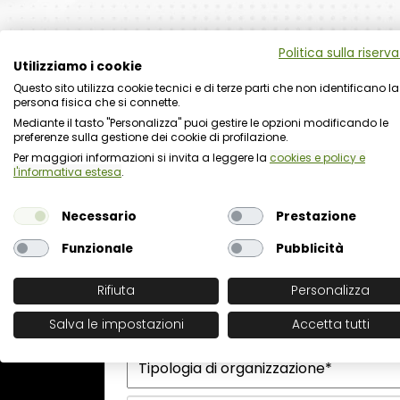
Politica sulla riserv
Utilizziamo i cookie
Questo sito utilizza cookie tecnici e di terze parti che non identificano la
persona fisica che si connette.
Mediante il tasto "Personalizza" puoi gestire le opzioni modificando le
preferenze sulla gestione dei cookie di profilazione.
Per maggiori informazioni si invita a leggere la
cookies e policy e
Richiesta commercial
Nome organizzazione
Nome referente
Cognome referente
Tipologia di organizzazione
Prodotto di interesse
Indirizzo email istituzionale*
Telefono istituzionale
Messaggio
l'informativa estesa
.
Necessario
Prestazione
Funzionale
Pubblicità
Rifiuta
Personalizza
Salva le impostazioni
Accetta tutti