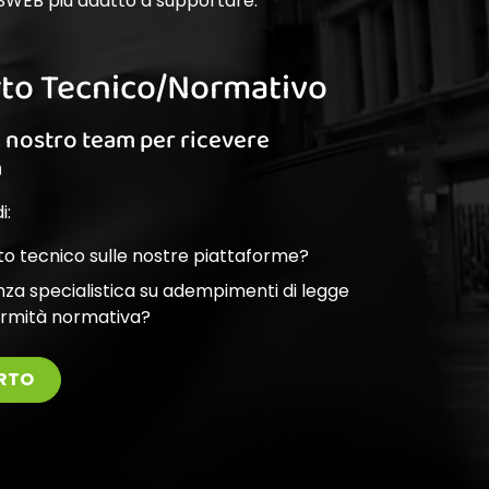
SWEB più adatto a supportare.
to Tecnico/Normativo
l nostro team per ricevere
a
i:
o tecnico sulle nostre piattaforme?
nza specialistica su adempimenti di legge
ormità normativa?
RTO