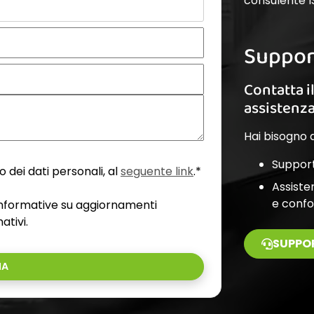
consulente I
Suppor
Contatta i
assistenz
Hai bisogno d
Support
 dei dati personali, al
seguente link
.*
Assiste
e conf
 informative su aggiornamenti
ativi.
SUPPO
IA