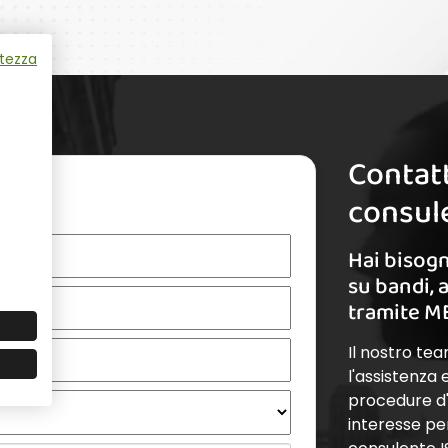
atezza
Contatt
e
consule
Hai bisogn
su bandi, 
tramite M
Il nostro te
l'assistenza
procedure d'a
interesse pe