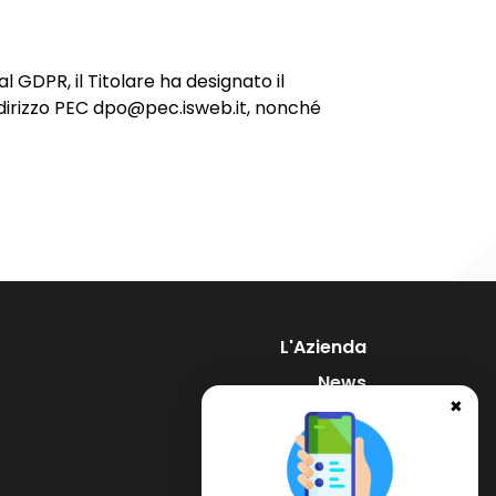
dal GDPR, il Titolare ha designato il
ndirizzo PEC dpo@pec.isweb.it, nonché
L'Azienda
News
✖
Supporto
Contatti