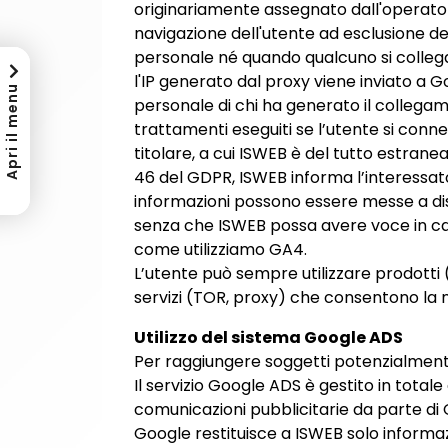
originariamente assegnato dall'operatore
navigazione dell'utente ad esclusione dei
personale né quando qualcuno si collega a
l'IP generato dal proxy viene inviato a G
Apri il menu
personale di chi ha generato il collegamen
trattamenti eseguiti se l’utente si con
titolare, a cui ISWEB è del tutto estrane
46 del GDPR, ISWEB informa l’interessato
informazioni possono essere messe a dispo
senza che ISWEB possa avere voce in cap
come utilizziamo GA4.
L’utente può sempre utilizzare prodotti (
servizi (TOR, proxy) che consentono la
Utilizzo del sistema Google ADS
Per raggiungere soggetti potenzialmente i
Il servizio Google ADS è gestito in tota
comunicazioni pubblicitarie da parte di
Google restituisce a ISWEB solo informaz