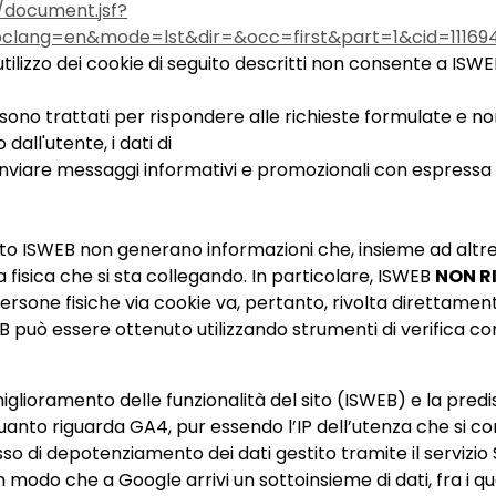
/document.jsf?
lang=en&mode=lst&dir=&occ=first&part=1&cid=11169
utilizzo dei cookie di seguito descritti non consente a IS
o sono trattati per rispondere alle richieste formulate e no
dall'utente, i dati di
nviare messaggi informativi e promozionali con espressa esc
sito ISWEB non generano informazioni che, insieme ad altre
 fisica che si sta collegando. In particolare, ISWEB
NON R
 persone fisiche via cookie va, pertanto, rivolta direttament
SWEB può essere ottenuto utilizzando strumenti di verifica
il miglioramento delle funzionalità del sito (ISWEB) e la pred
quanto riguarda GA4, pur essendo l’IP dell’utenza che si c
 di depotenziamento dei dati gestito tramite il servizio S
 modo che a Google arrivi un sottoinsieme di dati, fra i qual