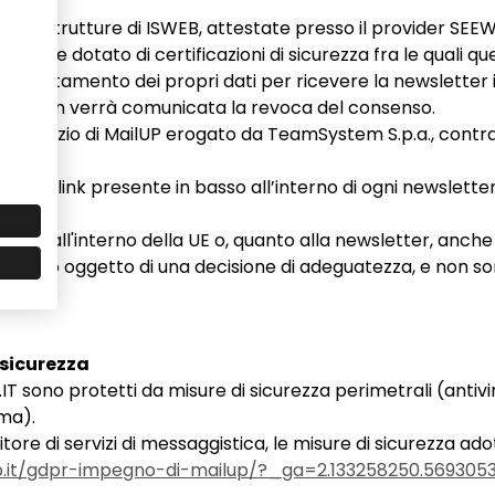
e infrastrutture di ISWEB, attestate presso il provider SE
 GDPR,e dotato di certificazioni di sicurezza fra le quali qu
al trattamento dei propri dati per ricevere la newsletter 
quando non verrà comunicata la revoca del consenso.
te il servizio di MailUP erogato da TeamSystem S.p.a., con
lic sul link presente in basso all’interno di ogni newslette
izzati all'interno della UE o, quanto alla newsletter, anche 
i è stato oggetto di una decisione di adeguatezza, e non 
 sicurezza
.IT sono protetti da misure di sicurezza perimetrali (antivi
ema).
ore di servizi di messaggistica, le misure di sicurezza ado
p.it/gdpr-impegno-di-mailup/?_ga=2.133258250.5693053