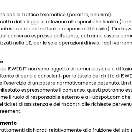
ti di traffico telematico (peraltro, anonimi).
ritta dalla legge in relazione alle specifiche finalità (t
ntestazioni contrattuali e responsabilità civile). L’indirizzo
del consenso espresso dall'utente, potranno essere comunic
zzati nella UE, per le sole operazioni di invio. I dati verra
ne
 sito ISWEB.IT non sono oggetto di comunicazione o diffusio
anto di periti e consulenti per la tutela del diritto di ISW
ell’esercizio di un potere normativamente detenuto. Limit
anifestato espressamente il consenso, questi potranno esser
sume il ruolo di responsabile esterno e a Hubspot.com ch
 ticket di assistenza e dei riscontri alle richieste pervenut
greement.
tamento
i trattamenti dichiarati relativamente alla fruizione del si