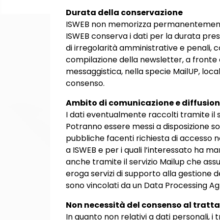
Durata della conservazione
ISWEB non memorizza permanentemente da
ISWEB conserva i dati per la durata presc
di irregolarità amministrative e penali, co
compilazione della newsletter, a fronte 
messaggistica, nella specie MailUP, locali
consenso.
Ambito di comunicazione e diffusio
I dati eventualmente raccolti tramite il
Potranno essere messi a disposizione solt
pubbliche facenti richiesta di accesso n
a ISWEB e per i quali l’interessato ha m
anche tramite il servizio Mailup che as
eroga servizi di supporto alla gestione dei
sono vincolati da un Data Processing A
Non necessità del consenso al trat
In quanto non relativi a dati personali, 