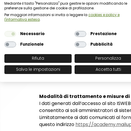
https://legal.hubspot.com/dpa
.
Mediante il tasto "Personalizza" puoi gestire le opzioni modificando le
La posta elettronica è gestita tramite l
preferenze sulla gestione dei cookie di profilazione.
responsabile esterno ai sensi dell'art. 28
Per maggiori informazioni si invita a leggere la
cookies e policy e
l'informativa estesa
.
Se l'interessato ha prestato il consenso 
messaggi all'indirizzo indicato fino a 
Necessario
Prestazione
L'invio delle newsletter è gestito trami
ai sensi dell'art. 28 GDPR.
Funzionale
Pubblicità
Per non ricevere più la newsletter, fare c
elettronica.
Rifiuta
Personalizza
I dati inviati dall'interessato sono memor
Salva le impostazioni
Accetta tutti
materia di protezione dei dati personal
diffusione salvi i casi previsti dalla legge.
Modalità di trattamento e misure di
I dati generati dall’accesso al sito ISWEB
consentito ai soli amministratori di sist
Limitatamente ai dati comunicati al fornit
questo indirizzo
https://academy.mailu