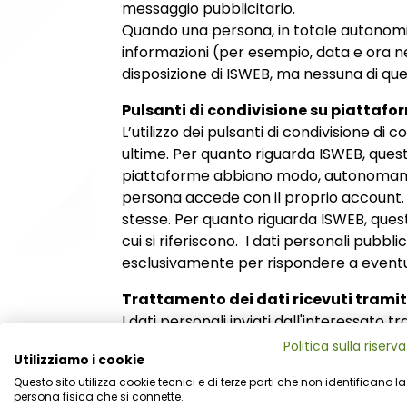
messaggio pubblicitario.
Quando una persona, in totale autonomia, 
informazioni (per esempio, data e ora ne
disposizione di ISWEB, ma nessuna di que
Pulsanti di condivisione su piattafo
L’utilizzo dei pulsanti di condivisione d
ultime. Per quanto riguarda ISWEB, ques
piattaforme abbiano modo, autonomament
persona accede con il proprio account. I
stesse. Per quanto riguarda ISWEB, ques
cui si riferiscono. I dati personali pubb
esclusivamente per rispondere a event
Trattamento dei dati ricevuti tramite
I dati personali inviati dall'interessato t
esclusivamente per dare corso alle rich
Politica sulla riserv
Utilizziamo i cookie
profilazione individuale; l’interessato è
Questo sito utilizza cookie tecnici e di terze parti che non identificano la
nello specifico, Hubspot.com con il qual
persona fisica che si connette.