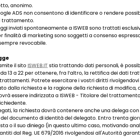
etto, anonimo.
ogle ADS non consentono di identificare o rendere possibil
l trattamento.
saggi inviati spontaneamente a ISWEB sono trattati esclus
i per finalità di marketing sono soggetti a consenso espress
 sempre revocabile.
egge
amite il sito
ISWEB.IT
stia trattando dati personali, è possibi
da 13 a 22 per ottenere, fra l’altro, la rettifica dei dati tra
 trattamenti. Potrete esercitare i vostri diritti rivolgendo
o dalla richiesta e la ragione della richiesta di modifica
 dovrà essere indirizzata a ISWEB - Titolare del trattamento
ichiedente.
delegati, la richiesta dovrà contenere anche una delega con
 del documento di identità del delegato. Entro trenta giorn
ta o il suo diniego (in questo ultimo caso, motivando anal
arantiti dal Reg. UE 679/2016 rivolgendosi all'Autorità garan