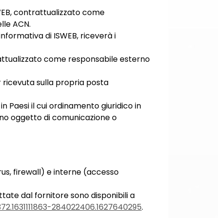
EWEB, contrattualizzato come
elle ACN.
informativa di ISWEB, riceverà i
trattualizzato come responsabile esterno
r ricevuta sulla propria posta
in Paesi il cui ordinamento giuridico in
sono oggetto di comunicazione o
rus, firewall) e interne (accesso
ttate dal fornitore sono disponibili a
72.1631111863-284022406.1627640295
.