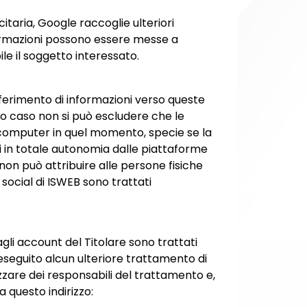
itaria, Google raccoglie ulteriori
nformazioni possono essere messe a
le il soggetto interessato.
asferimento di informazioni verso queste
o caso non si può escludere che le
 computer in quel momento, specie se la
i in totale autonomia dalle piattaforme
on può attribuire alle persone fisiche
 social di ISWEB sono trattati
 agli account del Titolare sono trattati
eseguito alcun ulteriore trattamento di
izzare dei responsabili del trattamento e,
 questo indirizzo: