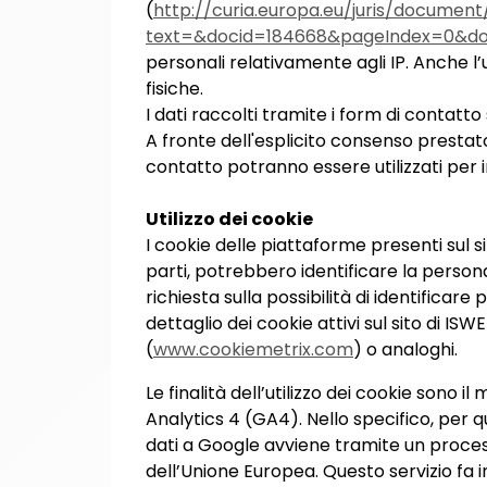
(
http://curia.europa.eu/juris/document
text=&docid=184668&pageIndex=0&doc
personali relativamente agli IP. Anche l’
fisiche.
I dati raccolti tramite i form di contatt
A fronte dell'esplicito consenso prestato 
contatto potranno essere utilizzati per i
Utilizzo dei
cookie
I cookie delle piattaforme presenti sul 
parti, potrebbero identificare la persona
richiesta sulla possibilità di identificare
dettaglio dei cookie attivi sul sito di I
(
www.cookiemetrix.com
) o analoghi.
Le finalità dell’utilizzo dei cookie sono 
Analytics 4 (GA4). Nello specifico, per 
dati a Google avviene tramite un processo
dell’Unione Europea. Questo servizio fa in