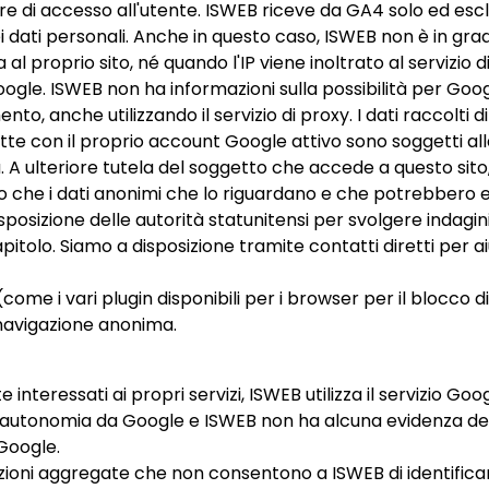
 di accesso all'utente. ISWEB riceve da GA4 solo ed esclus
 dati personali. Anche in questo caso, ISWEB non è in grado
l proprio sito, né quando l'IP viene inoltrato al servizio 
oogle. ISWEB non ha informazioni sulla possibilità per Googl
to, anche utilizzando il servizio di proxy. I dati raccolti 
nette con il proprio account Google attivo sono soggetti 
a. A ulteriore tutela del soggetto che accede a questo sito
 che i dati anonimi che lo riguardano e che potrebbero es
sizione delle autorità statunitensi per svolgere indagini gi
itolo. Siamo a disposizione tramite contatti diretti per 
come i vari plugin disponibili per i browser per il blocco d
 navigazione anonima.
nteressati ai propri servizi, ISWEB utilizza il servizio Goo
le autonomia da Google e ISWEB non ha alcuna evidenza dei 
 Google.
ioni aggregate che non consentono a ISWEB di identificare