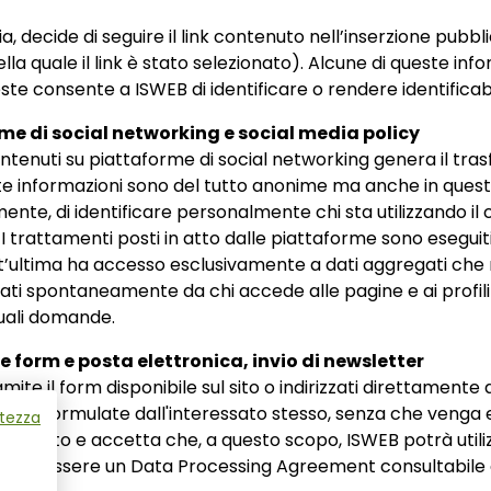
decide di seguire il link contenuto nell’inserzione pubblic
lla quale il link è stato selezionato). Alcune di queste i
ste consente a ISWEB di identificare o rendere identificabi
rme di social networking e social media policy
i contenuti su piattaforme di social networking genera il tr
te informazioni sono del tutto anonime ma anche in quest
e, di identificare personalmente chi sta utilizzando il
 trattamenti posti in atto dalle piattaforme sono eseguit
t’ultima ha accesso esclusivamente a dati aggregati che n
licati spontaneamente da chi accede alle pagine e ai profili
uali domande.
 form e posta elettronica, invio di newsletter
ramite il form disponibile sul sito o indirizzati direttamente
ieste formulate dall'interessato stesso, senza che venga 
atezza
 informato e accetta che, a questo scopo, ISWEB potrà util
e è in essere un Data Processing Agreement consultabile a