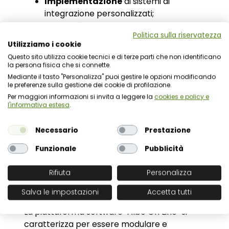
Implementazione
di sistemi di
integrazione personalizzati;
Possibilità di installazione dedicata
Politica sulla riservatezza
della
Versione
Enterprise
(
Multiente
)
,
Utilizziamo i cookie
per soddisfare le esigenze di diversi enti
Questo sito utilizza cookie tecnici e di terze parti che non identificano
con una unica installazione (anche su
la persona fisica che si connette.
server indicati dal Committente)
Mediante il tasto "Personalizza" puoi gestire le opzioni modificando
le preferenze sulla gestione dei cookie di profilazione.
personalizzabile sia dal punto di vista
Per maggiori informazioni si invita a leggere la
cookies e policy e
grafico che funzionale;
l'informativa estesa
.
Implementazione di
soluzioni di
ridondanza del servizio
- Versione
Necessario
Prestazione
Licenza;
Supporto nella
definizione del
Funzionale
Pubblicità
regolamento interno di attuazione.
Rifiuta
Personalizza
Scenari di utilizzo
Salva le impostazioni
Accetta tutti
La piattaforma software "Albo On Line" si
caratterizza per essere modulare e