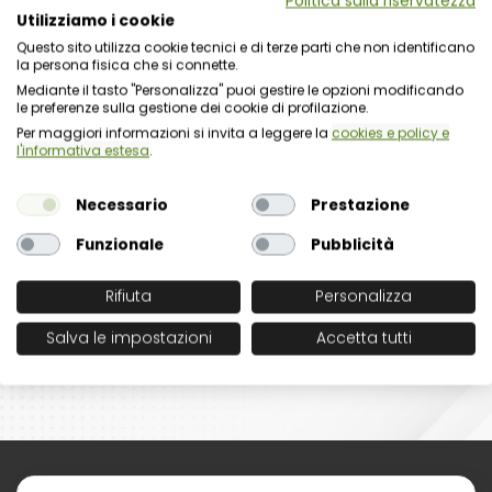
Politica sulla riservatezza
nuovo ciclo 2025
Utilizziamo i cookie
Questo sito utilizza cookie tecnici e di terze parti che non identificano
la persona fisica che si connette.
23 Luglio 2026
Mediante il tasto "Personalizza" puoi gestire le opzioni modificando
Trasparenza e obblighi di
le preferenze sulla gestione dei cookie di profilazione.
pubblicazione: ANAC segnala le
Per maggiori informazioni si invita a leggere la
cookies e policy e
criticità del nuovo sistema
l'informativa estesa
.
basato sui link alle banche dati
Necessario
Prestazione
14 Luglio 2026
Funzionale
Pubblicità
Obbligatorietà del canale orale
whistleblowing: modalità, rischi
Rifiuta
Personalizza
e adeguamento
Salva le impostazioni
Accetta tutti