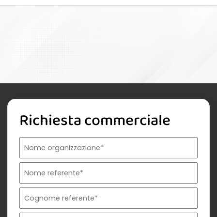
Richiesta commerciale
Nome organizzazione
Nome referente
Cognome referente
Tipologia di organizzazione
Prodotto di interesse
Indirizzo email istituzionale*
Telefono istituzionale
Messaggio