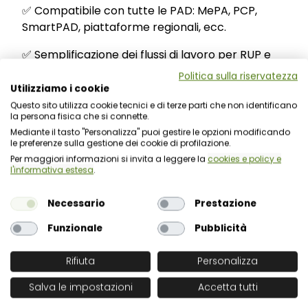
✅ Compatibile con tutte le PAD: MePA, PCP,
SmartPAD, piattaforme regionali, ecc.
✅ Semplificazione dei flussi di lavoro per RUP e
operatori
Politica sulla riservatezza
Utilizziamo i cookie
✅ Riduzione drastica di tempi e errori manuali
Questo sito utilizza cookie tecnici e di terze parti che non identificano
la persona fisica che si connette.
✅ Nessuna integrazione tecnica necessaria
Mediante il tasto "Personalizza" puoi gestire le opzioni modificando
le preferenze sulla gestione dei cookie di profilazione.
✅ Aggiornamento costante dei dati pubblicati
Per maggiori informazioni si invita a leggere la
cookies e policy e
l'informativa estesa
.
✅ Facilità nella gestione documentale (possibile
allegato automatico dei documenti di gara)
Necessario
Prestazione
Funzionale
Pubblicità
Una sinergia con
eCONNECT
Rifiuta
Personalizza
per massimizzare l’efficienza
Salva le impostazioni
Accetta tutti