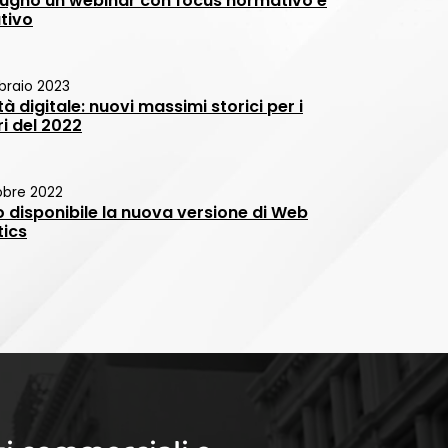
 giugno un webinar con focus normativo e
tivo
braio 2023
tà digitale: nuovi massimi storici per i
i del 2022
obre 2022
o disponibile la nuova versione di Web
tics