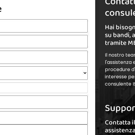
Contatt
e
consule
Hai bisogn
su bandi, 
tramite M
Il nostro te
l'assistenza
procedure d'a
interesse pe
consulente I
Suppor
Contatta i
assistenz