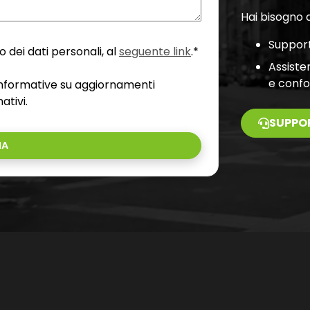
Hai bisogno d
Support
 dei dati personali, al
seguente link
.*
Assiste
e conf
 informative su aggiornamenti
ativi.
SUPPO
IA