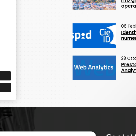
Il 10
opera
06 Feb
Identi
numer
28 Ott
Prest
Analy