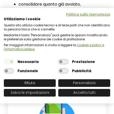
consolidare quanto già avviato,
estendere i benefici della digitalizzazione a
Politica sulla riservatezza
nuovi ambiti,
Utilizziamo i cookie
garantire la piena conformità alle
Questo sito utilizza cookie tecnici e di terze parti che non identificano
normative in evoluzione.
la persona fisica che si connette.
Mediante il tasto "Personalizza" puoi gestire le opzioni modificando
Per saperne di più:
le preferenze sulla gestione dei cookie di profilazione.
Fondi residui PNRR: soluzioni e strumenti attivabili
Per maggiori informazioni si invita a leggere la
cookies e policy e
l'informativa estesa
.
Residui PNRR: perché rappresentano
un’opportunità concreta per la PA
Necessario
Prestazione
Funzionale
Pubblicità
Rifiuta
Personalizza
Salva le impostazioni
Accetta tutti