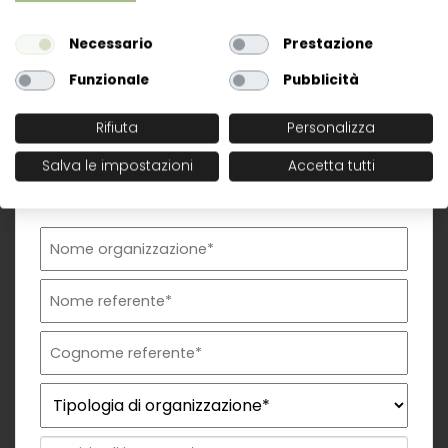
Necessario
Prestazione
Funzionale
Pubblicità
Rifiuta
Personalizza
Salva le impostazioni
Accetta tutti
Richiesta commerciale
Nome organizzazione
Nome referente
Cognome referente
Tipologia di organizzazione
Prodotto di interesse
Indirizzo email istituzionale*
Telefono istituzionale
Messaggio