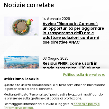
Notizie correlate
14 Gennaio 2026
Avviso "Risorse in Comune":
un'opportunità per aggiornare
la Trasparenza dell'Ente e
adottare soluzioni conformi
alle direttive ANAC
03 Giugno 2025
Residui PNRR: come usarli in
modo strategico. Il 10 giugno
un webinar con focus
Politica sulla riservatezza
normativo e operativo
Utilizziamo i cookie
Questo sito utilizza cookie tecnici e di terze parti che non identificano
la persona fisica che si connette.
30 Maggio 2023
Mediante il tasto "Personalizza" puoi gestire le opzioni modificando
App IO: al via la nuova
le preferenze sulla gestione dei cookie di profilazione.
funzionalità per la firma
Per maggiori informazioni si invita a leggere la
cookies e policy e
digitale
l'informativa estesa
.