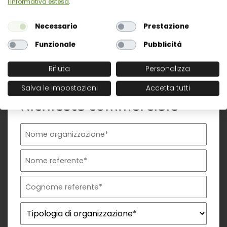
l'informativa estesa
.
normativo e operativo
Necessario
Prestazione
Funzionale
Pubblicità
Rifiuta
Personalizza
Salva le impostazioni
Accetta tutti
Richiesta commerciale
Nome organizzazione
Nome referente
Cognome referente
Tipologia di organizzazione
Prodotto di interesse
Indirizzo email istituzionale*
Telefono istituzionale
Messaggio