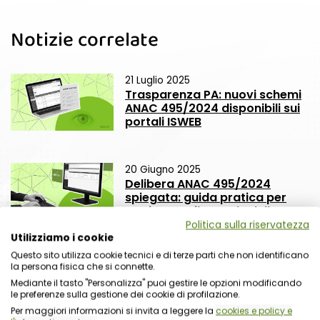
Notizie correlate
21 Luglio 2025
Trasparenza PA: nuovi schemi
ANAC 495/2024 disponibili sui
portali ISWEB
20 Giugno 2025
Delibera ANAC 495/2024
spiegata: guida pratica per
aggiornare il portale della
trasparenza
Politica sulla riservatezza
Utilizziamo i cookie
Questo sito utilizza cookie tecnici e di terze parti che non identificano
la persona fisica che si connette.
03 Giugno 2025
Mediante il tasto "Personalizza" puoi gestire le opzioni modificando
Residui PNRR: come usarli in
le preferenze sulla gestione dei cookie di profilazione.
modo strategico. Il 10 giugno
Per maggiori informazioni si invita a leggere la
cookies e policy e
un webinar con focus