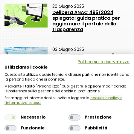
20 Giugno 2025
Delibera ANAC 495/2024
spiegata: guida pratica per
aggiornare il portale della
trasparenza
03 Giugno 2025
Residui PNRR: come usarli in
modo strategico. Il 10 giugno
Politica sulla riservatezza
un webinar con focus
Utilizziamo i cookie
normativo e operativo
Questo sito utilizza cookie tecnici e di terze parti che non identificano
la persona fisica che si connette.
Mediante il tasto "Personalizza" puoi gestire le opzioni modificando
le preferenze sulla gestione dei cookie di profilazione.
Per maggiori informazioni si invita a leggere la
cookies e policy e
l'informativa estesa
.
Necessario
Prestazione
Richiesta commerciale
Funzionale
Pubblicità
Nome organizzazione
Nome referente
Cognome referente
Tipologia di organizzazione
Prodotto di interesse
Indirizzo email istituzionale*
Telefono istituzionale
Messaggio