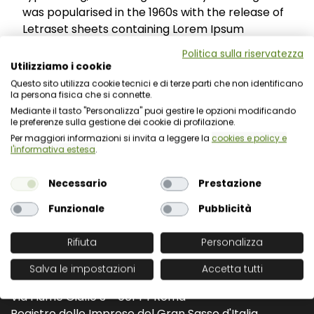
was popularised in the 1960s with the release of
Letraset sheets containing Lorem Ipsum
passages, and more recently with desktop
Politica sulla riservatezza
publishing software like Aldus PageMaker
Utilizziamo i cookie
including versions of Lorem Ipsum.
Questo sito utilizza cookie tecnici e di terze parti che non identificano
la persona fisica che si connette.
Mediante il tasto "Personalizza" puoi gestire le opzioni modificando
Invia candidatura
le preferenze sulla gestione dei cookie di profilazione.
Per maggiori informazioni si invita a leggere la
cookies e policy e
l'informativa estesa
.
Informativa dati personali
Necessario
Prestazione
Funzionale
Pubblicità
Rifiuta
Personalizza
Salva le impostazioni
Accetta tutti
Via L. Cadorna 31 - 67051 Avezzano (AQ)
Via Fiume Giallo 3 - 00144 Roma
Registro delle Imprese del Gran Sasso d'Italia