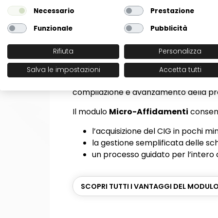
Necessario
Prestazione
Funzionale
Pubblicità
Micro affidamenti e affi
Rifiuta
Personalizza
Per molte Amministrazioni, una parte r
Salva le impostazioni
Accetta tutti
diretti sotto soglia. SmartPAD è pens
compilazione e avanzamento della pr
Il modulo
Micro-Affidamenti
consen
l’acquisizione del CIG in pochi min
la gestione semplificata delle s
un processo guidato per l’intero c
SCOPRI TUTTI I VANTAGGI DEL MODUL