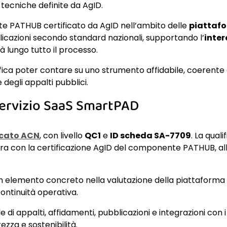
e tecniche definite da AgID.
e PATHUB certificato da AgID nell’ambito delle
piattafo
icazioni secondo standard nazionali, supportando l’
inter
 lungo tutto il processo.
nifica poter contare su uno strumento affidabile, coerente
 degli appalti pubblici.
servizio SaaS SmartPAD
icato ACN
, con livello
QC1
e
ID scheda SA-7709
. La quali
egra con la certificazione AgID del componente PATHUB, all
n elemento concreto nella valutazione della piattaforma
ontinuità operativa.
i appalti, affidamenti, pubblicazioni e integrazioni con i s
zza e sostenibilità.