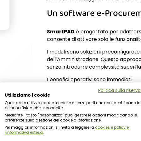
Un software e-Procureme
SmartPAD
è progettata per adattarsi
consente di attivare solo le funzional
I moduli sono soluzioni preconfigurate,
dell’Amministrazione. Questo approcci
senza introdurre complessità superflu
I benefici operativi sono immediati:
Politica sulla riserv
l’Ente utilizza esclusivamente i mod
Utilizziamo i cookie
il canone di manutenzione riguarda
Questo sito utilizza cookie tecnici e di terze parti che non identificano la
ogni modulo è pensato per esigen
persona fisica che si connette.
SmartPAD può essere utilizzata a
Mediante il tasto "Personalizza" puoi gestire le opzioni modificando le
preferenze sulla gestione dei cookie di profilazione.
In questo modo la digitalizzazione del
Per maggiori informazioni si invita a leggere la
cookies e policy e
l'informativa estesa
.
RICHIEDI INFORMAZIONI