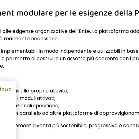
nt modulare per le esigenze della 
 alle esigenze organizzative dell’Ente. La piattaforma ad
ità realmente necessarie.
 implementabili in modo indipendente e utilizzabili in base
o permette di costruire un assetto più coerente con i pro
e.
atezza
uli utili alle proprie attività;
 solo i moduli attivati;
ze funzionali specifiche;
nche in parallelo ad altre piattaforme di approvvigioname
 procurement diventa più sostenibile, progressiva e concr