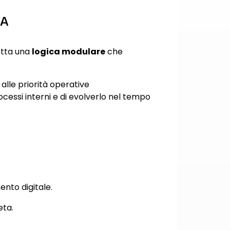
PA
otta una
logica modulare
che
 alle priorità operative
cessi interni e di evolverlo nel tempo
nto digitale.
eta.