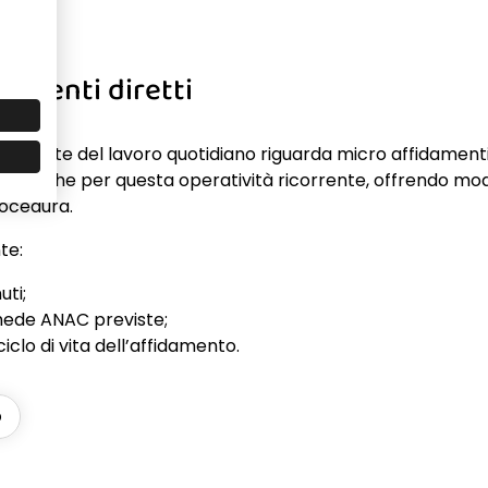
damenti diretti
ilevante del lavoro quotidiano riguarda micro affidamenti
ata anche per questa operatività ricorrente, offrendo mod
ocedura.
te:
uti;
chede ANAC previste;
iclo di vita dell’affidamento.
O