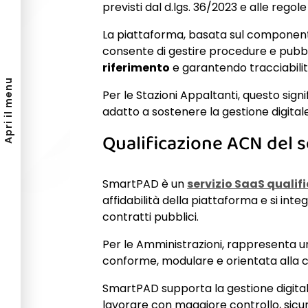
previsti dal d.lgs. 36/2023 e alle regol
La piattaforma, basata sul component
consente di gestire procedure e pubbl
riferimento
e garantendo tracciabilità
Apri il menu
Per le Stazioni Appaltanti, questo sig
adatto a sostenere la gestione digitale
Qualificazione ACN del 
SmartPAD è un
servizio SaaS qualif
affidabilità della piattaforma e si int
contratti pubblici.
Per le Amministrazioni, rappresenta u
conforme, modulare e orientata alla c
SmartPAD supporta la gestione digitale d
lavorare con maggiore controllo, sicure