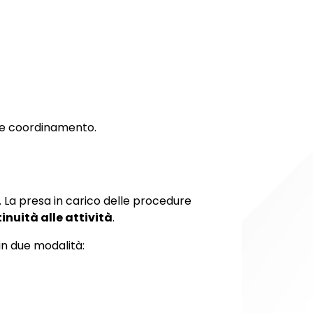
tà e coordinamento.
. La presa in carico delle procedure
inuità alle attività
.
in due modalità: