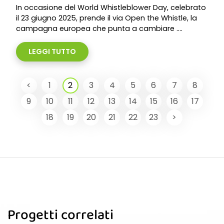
In occasione del World Whistleblower Day, celebrato
il 23 giugno 2025, prende il via Open the Whistle, la
campagna europea che punta a cambiare ....
LEGGI TUTTO
<
1
2
3
4
5
6
7
8
9
10
11
12
13
14
15
16
17
18
19
20
21
22
23
>
Progetti correlati