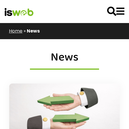
Home
»
News
News