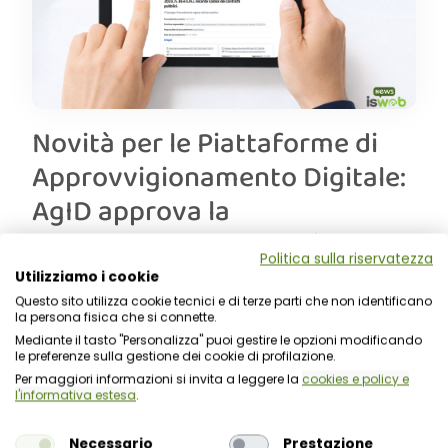
Novità per le Piattaforme di
Approvvigionamento Digitale:
AgID approva la
Determinazione n. 267/2025
Politica sulla riservatezza
con le nuove regole tecniche
Utilizziamo i cookie
Questo sito utilizza cookie tecnici e di terze parti che non identificano
12 Gennaio 2026
la persona fisica che si connette.
Mediante il tasto "Personalizza" puoi gestire le opzioni modificando
Il 31 dicembre 2025 l’Agenzia per l’Italia Digitale
le preferenze sulla gestione dei cookie di profilazione.
(AgID) ha adottato la Determinazione n. 267/2025
Per maggiori informazioni si invita a leggere la
cookies e policy e
con cui vengono approvati i ....
l'informativa estesa
.
LEGGI TUTTO
Necessario
Prestazione