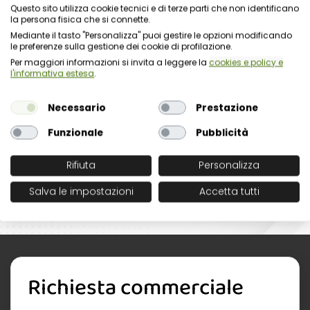
Questo sito utilizza cookie tecnici e di terze parti che non identificano
Delibera ANAC 495/2024
la persona fisica che si connette.
spiegata: guida pratica per
Mediante il tasto "Personalizza" puoi gestire le opzioni modificando
aggiornare il portale della
le preferenze sulla gestione dei cookie di profilazione.
trasparenza
Per maggiori informazioni si invita a leggere la
cookies e policy e
l'informativa estesa
.
03 Giugno 2025
Necessario
Prestazione
Residui PNRR: come usarli in
modo strategico. Il 10 giugno
Funzionale
Pubblicità
un webinar con focus
normativo e operativo
Rifiuta
Personalizza
Salva le impostazioni
Accetta tutti
Richiesta commerciale
Nome organizzazione
Nome referente
Cognome referente
Tipologia di organizzazione
Prodotto di interesse
Indirizzo email istituzionale*
Telefono istituzionale
Messaggio