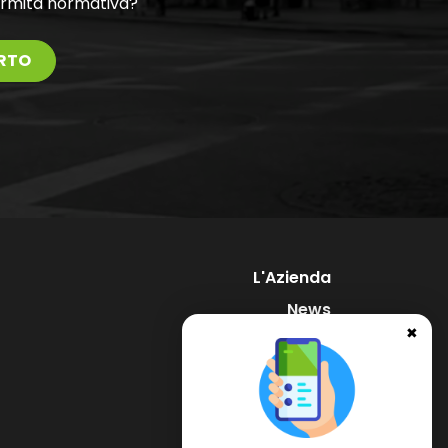
ormità normativa?
RTO
L'Azienda
News
✖
Supporto
Contatti