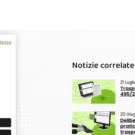
atezza
Notizie correlate
21 Lugl
Trasp
495/20
20 Giu
Delib
pratic
trasp