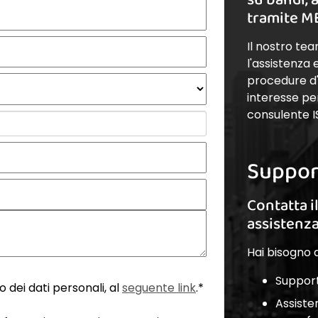
tramite M
Il nostro te
l'assistenza
procedure d'a
interesse pe
consulente I
Suppor
Contatta i
assistenz
Hai bisogno d
Support
 dei dati personali, al
seguente link
.*
Assiste