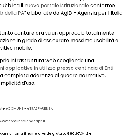
ubblica il
nuovo portale istituzionale
conforme
eb della PA
" elaborate da AgID - Agenzia per l’Italia
pertanto contare ora su un approccio totalmente
gazione in grado di assicurare massima usabilità e
sitivo mobile.
ria infrastruttura web scegliendo una
ni applicative in utilizzo presso centinaia di Enti
na completa aderenza al quadro normativo,
emplicità d'uso.
rate
eCOMUNE
-
eTRASPARENZA
//www.comunedianacapri.it
pure chiama il numero verde gratuito
800.97.34.34