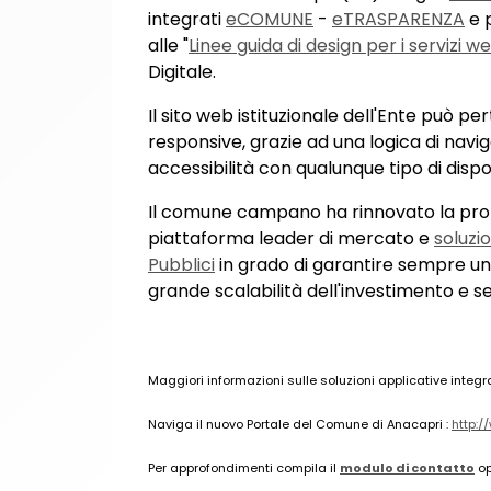
integrati
eCOMUNE
-
eTRASPARENZA
e p
alle "
Linee guida di design per i servizi w
Digitale.
Il sito web istituzionale dell'Ente può 
responsive, grazie ad una logica di navi
accessibilità con qualunque tipo di dispo
Il comune campano ha rinnovato la prop
piattaforma leader di mercato e
soluzio
Pubblici
in grado di garantire sempre u
grande scalabilità dell'investimento e s
Maggiori informazioni sulle soluzioni applicative integ
Naviga il nuovo Portale del Comune di Anacapri :
http:
Per approfondimenti compila il
modulo di contatto
op