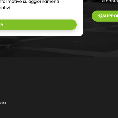
e conf
 informative su aggiornamenti
ativi.
SUPPO
IA
lia