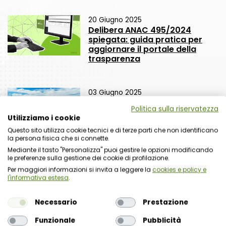
20 Giugno 2025
Delibera ANAC 495/2024
spiegata: guida pratica per
aggiornare il portale della
trasparenza
03 Giugno 2025
Residui PNRR: come usarli in
Politica sulla riservatezza
modo strategico. Il 10 giugno
Utilizziamo i cookie
un webinar con focus
normativo e operativo
Questo sito utilizza cookie tecnici e di terze parti che non identificano
la persona fisica che si connette.
Mediante il tasto "Personalizza" puoi gestire le opzioni modificando
le preferenze sulla gestione dei cookie di profilazione.
Per maggiori informazioni si invita a leggere la
cookies e policy e
l'informativa estesa
.
Necessario
Prestazione
Funzionale
Pubblicità