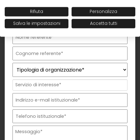
Richiesta commerciale
Nome organizzazione
Nome referente
Cognome referente
Tipologia di organizzazione
Prodotto di interesse
Indirizzo email istituzionale*
Telefono istituzionale
Messaggio
Rifiuta
Personalizza
Salva le impostazioni
Accetta tutti