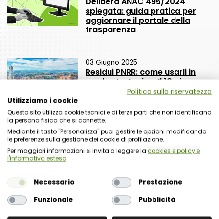
Delibera ANAC 495/2024
spiegata: guida pratica per
aggiornare il portale della
trasparenza
03 Giugno 2025
Residui PNRR: come usarli in
modo strategico. Il 10 giugno
un webinar con focus
Politica sulla riservatezza
normativo e operativo
Utilizziamo i cookie
Questo sito utilizza cookie tecnici e di terze parti che non identificano
la persona fisica che si connette.
Mediante il tasto "Personalizza" puoi gestire le opzioni modificando
le preferenze sulla gestione dei cookie di profilazione.
Per maggiori informazioni si invita a leggere la
cookies e policy e
l'informativa estesa
.
Necessario
Prestazione
Richiesta commerciale
Nome organizzazione
Nome referente
Cognome referente
Tipologia di organizzazione
Prodotto di interesse
Indirizzo email istituzionale*
Telefono istituzionale
Messaggio
Funzionale
Pubblicità