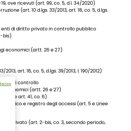
 ove ricevuti (art. 99, co. 5, d.l. 34/2020)
zione (art. 10 d.lgs. 33/2013, art. 18, co. 5, d.lgs.
 enti di diritto privato in controllo pubblico
5-bis)
aggi economici (artt. 26 e 27)
/2013, art. 18, co. 5, d.lgs. 39/2013, l. 190/2012)
a non di controllo
atezza
ggi economici (artt. 26 e 27)
SN anche art. 41, co. 6)
so civico e registro degli accessi (art. 5 e Linee
iritto privato (art. 2-bis, co. 3, secondo periodo,