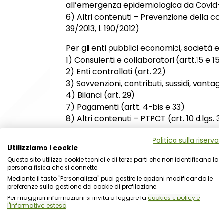
all’emergenza epidemiologica da Covid-19,
6) Altri contenuti – Prevenzione della corru
39/2013, l. 190/2012)
Per gli enti pubblici economici, società e
1) Consulenti e collaboratori (artt.15 e 1
2) Enti controllati (art. 22)
3) Sovvenzioni, contributi, sussidi, vant
4) Bilanci (art. 29)
7) Pagamenti (artt. 4-bis e 33)
8) Altri contenuti – PTPCT (art. 10 d.lgs. 33
Per le società a partecipazione pubblic
Politica sulla riserv
Utilizziamo i cookie
1) Sovvenzioni, contributi, sussidi, vanta
Questo sito utilizza cookie tecnici e di terze parti che non identificano la
2) Servizi erogati (art. 32 e solo per il S
persona fisica che si connette.
3) Altri contenuti - Accesso civico: acces
Mediante il tasto "Personalizza" puoi gestire le opzioni modificando le
guida Anac FOIA del. 1309/2016)
preferenze sulla gestione dei cookie di profilazione.
Per maggiori informazioni si invita a leggere la
cookies e policy e
Per le associazioni, fondazioni e enti di d
l'informativa estesa
.
d.lgs. 33/2013)