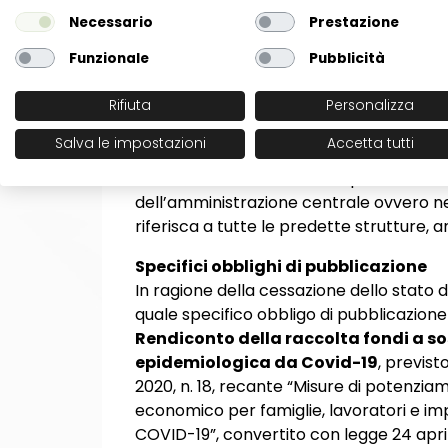
1) Sovvenzioni, contributi, sussidi, vanta
Necessario
Prestazione
2) Servizi erogati (art. 32 e solo per il S
Funzionale
Pubblicità
3) Altri contenuti - Accesso civico: acces
guida Anac FOIA del. 1309/2016)
Rifiuta
Personalizza
Solo gli OIV dei Ministeri e degli enti Ent
Salva le impostazioni
Accetta tutti
anche la «Griglia di rilevazione al 31 mag
è intesa ad accertare se la pubblicazion
dell’amministrazione centrale ovvero nei si
riferisca a tutte le predette strutture, 
Specifici obblighi di pubblicazione
In ragione della cessazione dello stato 
quale specifico obbligo di pubblicazione 
Rendiconto della raccolta fondi a s
epidemiologica da Covid-19
, previst
2020, n. 18, recante “Misure di potenziam
economico per famiglie, lavoratori e i
COVID-19”, convertito con legge 24 april