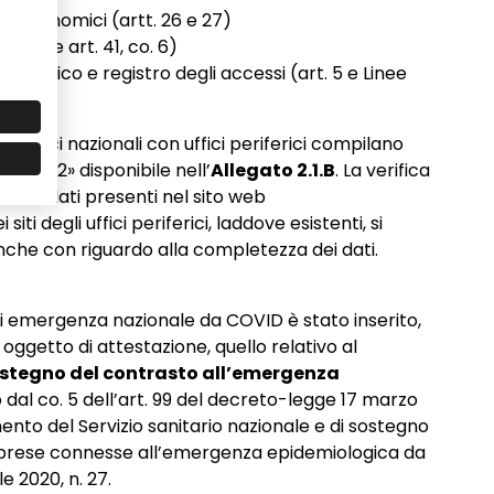
ggi economici (artt. 26 e 27)
SN anche art. 41, co. 6)
so civico e registro degli accessi (art. 5 e Linee
i pubblici nazionali con uffici periferici compilano
gio 2022» disponibile nell’
Allegato 2.1.B
. La verifica
e dei dati presenti nel sito web
ti degli uffici periferici, laddove esistenti, si
anche con riguardo alla completezza dei dati.
di emergenza nazionale da COVID è stato inserito,
oggetto di attestazione, quello relativo al
ostegno del contrasto all’emergenza
o dal co. 5 dell’art. 99 del decreto-legge 17 marzo
ento del Servizio sanitario nazionale e di sostegno
mprese connesse all’emergenza epidemiologica da
e 2020, n. 27.