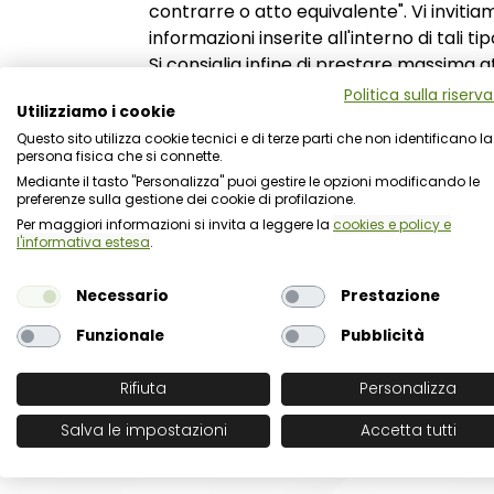
contrarre o atto equivalente". Vi inviti
informazioni inserite all'interno di tali tip
Si consiglia infine di prestare massima a
i dati da correggere ai fini di una corre
Politica sulla riserv
Utilizziamo i cookie
ad ANAC.
Questo sito utilizza cookie tecnici e di terze parti che non identificano la
persona fisica che si connette.
Per ulteriori necessità di approfondimen
Mediante il tasto "Personalizza" puoi gestire le opzioni modificando le
consueti canali di supporto.
preferenze sulla gestione dei cookie di profilazione.
Per maggiori informazioni si invita a leggere la
cookies e policy e
l'informativa estesa
.
Maggiori informazioni su
Necessario
Prestazione
Funzionale
Pubblicità
Rifiuta
Personalizza
Salva le impostazioni
Accetta tutti