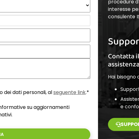
procedure d'a
interesse pe
consulente I
Suppor
Contatta i
assistenz
Hai bisogno d
Support
 dei dati personali, al
seguente link
.*
Assiste
e conf
 informative su aggiornamenti
ativi.
SUPPO
IA