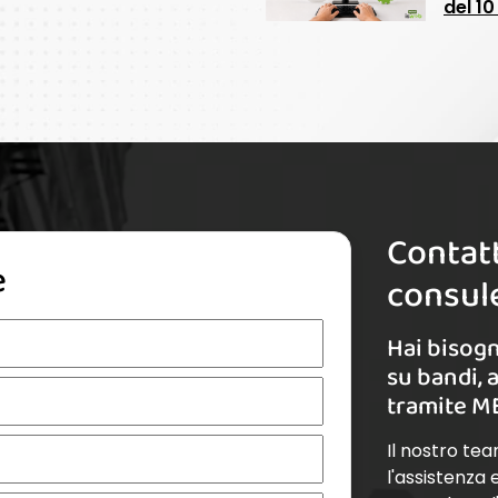
del 1
Contatt
e
consule
Hai bisogn
su bandi, 
tramite M
Il nostro te
l'assistenza