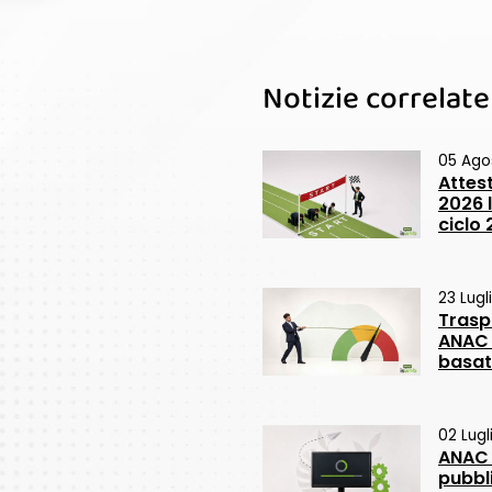
Notizie correlate
05 Ago
Attes
2026 l
ciclo
23 Lugl
Trasp
ANAC 
basato
02 Lugl
ANAC 
pubbl