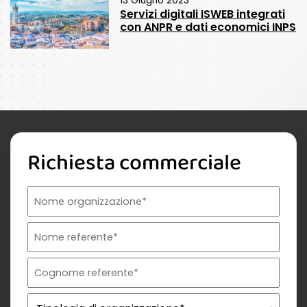
13 Giugno 2023
Servizi digitali ISWEB integrati
con ANPR e dati economici INPS
Richiesta commerciale
Nome organizzazione
Nome referente
Cognome referente
Tipologia di organizzazione
Prodotto di interesse
Indirizzo email istituzionale*
Telefono istituzionale
Messaggio