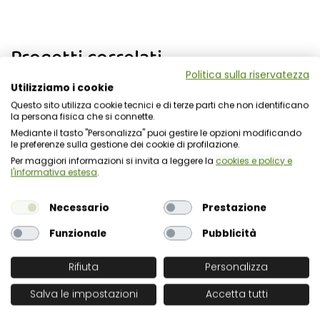
Progetti correlati
Politica sulla riservatezza
Utilizziamo i cookie
Questo sito utilizza cookie tecnici e di terze parti che non identificano
Comune di Marsciano (Pg)
la persona fisica che si connette.
Mediante il tasto "Personalizza" puoi gestire le opzioni modificando
le preferenze sulla gestione dei cookie di profilazione.
Per maggiori informazioni si invita a leggere la
cookies e policy e
Camera di commercio Como-Lecco
l'informativa estesa
.
Necessario
Prestazione
Consorzio Acquedottistico Marsicano - CAM
Funzionale
Pubblicità
Rifiuta
Personalizza
Ordine dei Medici Chirurghi e degli
Odontoiatri della Provincia di Roma
Salva le impostazioni
Accetta tutti