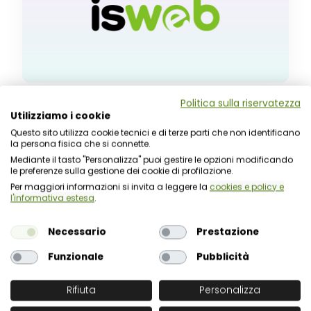
eTRASPARENZA: la soluzione
Politica sulla riservatezza
Utilizziamo i cookie
definitiva per l'adeguamento
Questo sito utilizza cookie tecnici e di terze parti che non identificano
la persona fisica che si connette.
normativo di enti e istituzioni
Mediante il tasto "Personalizza" puoi gestire le opzioni modificando
di ogni tipologia
le preferenze sulla gestione dei cookie di profilazione.
Per maggiori informazioni si invita a leggere la
cookies e policy e
l'informativa estesa
.
21 Novembre 2013
eTRASPARENZA, la soluzione applicativa dedicata alla
Necessario
Prestazione
gestione deglle informazioni in ottemperanza al
quadro normativo vigente e alla relativa ....
Funzionale
Pubblicità
LEGGI TUTTO
Rifiuta
Personalizza