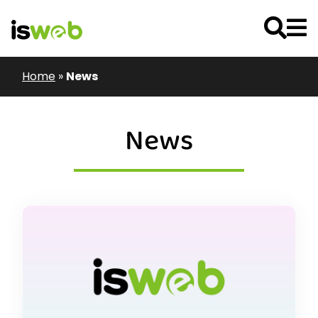
Home
»
News
News