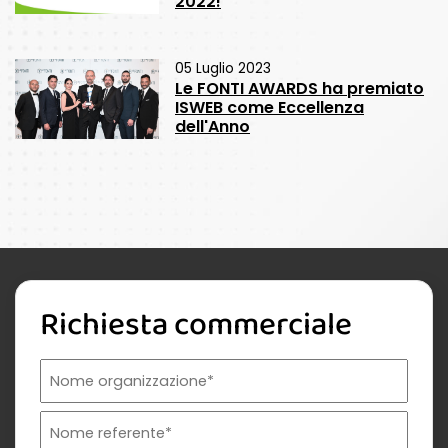
2022!
05 Luglio 2023
Le FONTI AWARDS ha premiato
ISWEB come Eccellenza
dell'Anno
Richiesta commerciale
Nome organizzazione
Nome referente
Cognome referente
Tipologia di organizzazione
Prodotto di interesse
Indirizzo email istituzionale*
Telefono istituzionale
Messaggio