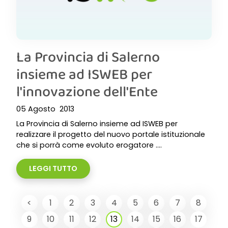
La Provincia di Salerno
insieme ad ISWEB per
l'innovazione dell'Ente
05 Agosto 2013
La Provincia di Salerno insieme ad ISWEB per
realizzare il progetto del nuovo portale istituzionale
che si porrà come evoluto erogatore ....
LEGGI TUTTO
<
1
2
3
4
5
6
7
8
9
10
11
12
13
14
15
16
17