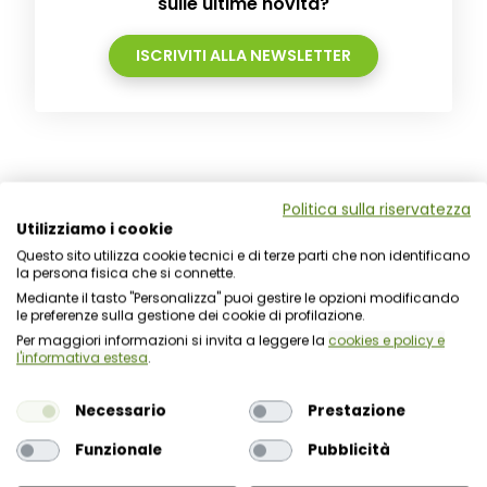
sulle ultime novità?
ISCRIVITI ALLA NEWSLETTER
Politica sulla riservatezza
Utilizziamo i cookie
Questo sito utilizza cookie tecnici e di terze parti che non identificano
la persona fisica che si connette.
Mediante il tasto "Personalizza" puoi gestire le opzioni modificando
Notizie correlate
le preferenze sulla gestione dei cookie di profilazione.
Per maggiori informazioni si invita a leggere la
cookies e policy e
l'informativa estesa
.
14 Luglio 2026
Obbligatorietà del canale orale
Necessario
Prestazione
whistleblowing: modalità, rischi
e adeguamento
Funzionale
Pubblicità