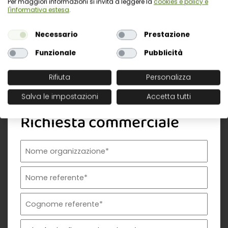
schemi di pubblicazione: cosa
Per maggiori informazioni si invita a leggere la
cookies e policy e
l'informativa estesa
.
cambia dopo il Consiglio del 10
giugno 2026
Necessario
Prestazione
Funzionale
Pubblicità
Rifiuta
Personalizza
Salva le impostazioni
Accetta tutti
Richiesta commerciale
Nome organizzazione
Nome referente
Cognome referente
Tipologia di organizzazione
Prodotto di interesse
Indirizzo email istituzionale*
Telefono istituzionale
Messaggio