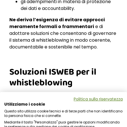
gli adempimenti in materia di protezione
dei dati e accountability.
Ne deriva l’esigenza di evitare approcci
meramente formali o frammentari
e di
adottare soluzioni che consentano di governare
il sistema di whistleblowing in modo coerente,
documentabile e sostenibile nel tempo.
Soluzioni ISWEB per il
whistleblowing
Politica sulla riservatezza
ISWEB supporta amministrazioni pubbliche e
Utilizziamo i cookie
organizzazioni private nell’adeguamento alle
Questo sito utilizza cookie tecnici e di terze parti che non identificano
Linee Guida ANAC attraverso una piattaforma di
la persona fisica che si connette.
whistleblowing progettata per garantire
Mediante il tasto "Personalizza" puoi gestire le opzioni modificando
le preferenze sulla gestione dei cookie di profilazione.