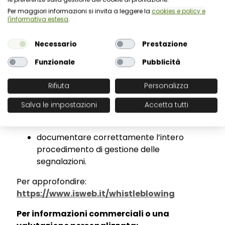
riservatezza, tracciabilità e conformità
Per maggiori informazioni si invita a leggere la
cookies e policy e
normativa.
l'informativa estesa
.
L
a soluzione consente, tra l’altro, di:
Necessario
Prestazione
gestire canali scritti e orali in modo
Funzionale
Pubblicità
conforme alle indicazioni ANAC;
configurare gestori titolari e di riserva;
Rifiuta
Personalizza
tracciare e motivare gli eventuali accessi
Salva le impostazioni
Accetta tutti
all’identità del segnalante;
documentare correttamente l’intero
procedimento di gestione delle
segnalazioni.
Per approfondire:
https://www.isweb.it/whistleblowing
Per informazioni commerciali o una