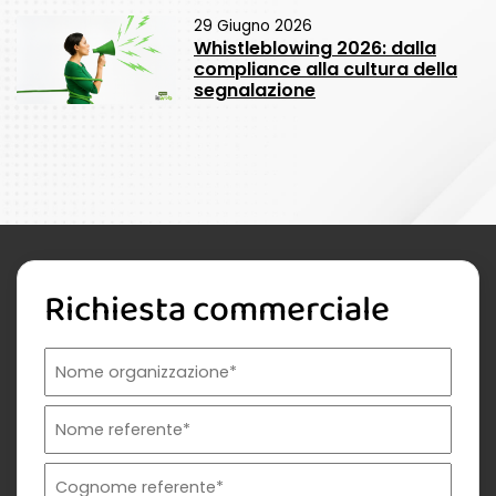
29 Giugno 2026
Whistleblowing 2026: dalla
compliance alla cultura della
segnalazione
Richiesta commerciale
Nome organizzazione
Nome referente
Cognome referente
Tipologia di organizzazione
Prodotto di interesse
Indirizzo email istituzionale*
Telefono istituzionale
Messaggio