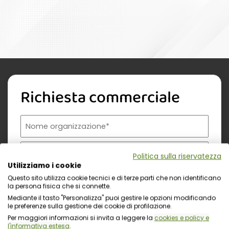
Richiesta commerciale
Nome organizzazione
Nome referente
Cognome referente
Tipologia di organizzazione
Prodotto di interesse
Indirizzo email istituzionale*
Telefono istituzionale
Messaggio
Politica sulla riservatezza
Utilizziamo i cookie
Questo sito utilizza cookie tecnici e di terze parti che non identificano
la persona fisica che si connette.
Mediante il tasto "Personalizza" puoi gestire le opzioni modificando
le preferenze sulla gestione dei cookie di profilazione.
Per maggiori informazioni si invita a leggere la
cookies e policy e
l'informativa estesa
.