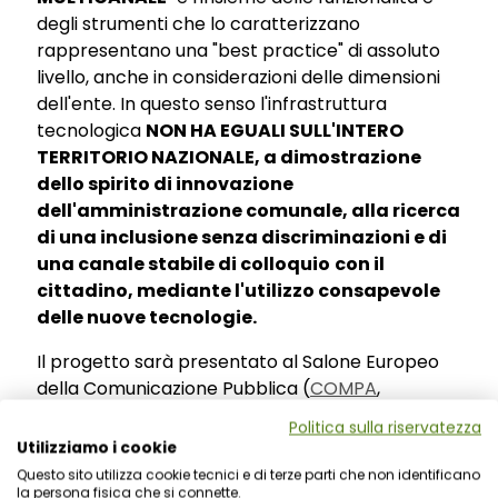
degli strumenti che lo caratterizzano
rappresentano una "best practice" di assoluto
livello, anche in considerazioni delle dimensioni
dell'ente. In questo senso l'infrastruttura
tecnologica
NON HA EGUALI SULL'INTERO
TERRITORIO NAZIONALE, a dimostrazione
dello spirito di innovazione
dell'amministrazione comunale, alla ricerca
di una inclusione senza discriminazioni e di
una canale stabile di colloquio
con il
cittadino, mediante l'utilizzo consapevole
delle nuove tecnologie.
Il progetto sarà presentato al Salone Europeo
della Comunicazione Pubblica (
COMPA
,
Padiglione 20 stand B86) che si terrà a Bologna
Politica sulla riservatezza
nel giorni 6,7 e 8 novembre.
Utilizziamo i cookie
Questo sito utilizza cookie tecnici e di terze parti che non identificano
Naviga il portale web del Comune di Avezzano.
la persona fisica che si connette.