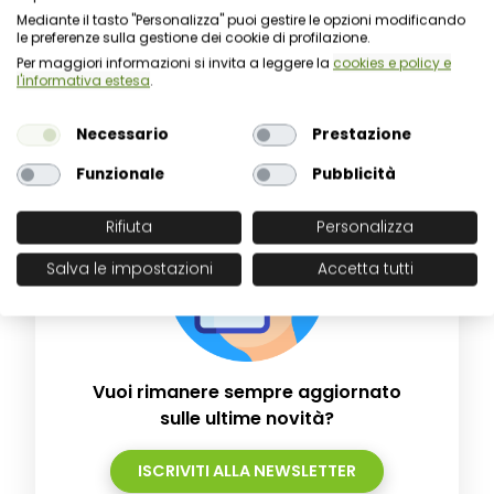
Mediante il tasto "Personalizza" puoi gestire le opzioni modificando
Vedi scheda del Comune di Avezzano sul sito del
le preferenze sulla gestione dei cookie di profilazione.
COMPA.
Per maggiori informazioni si invita a leggere la
cookies e policy e
l'informativa estesa
.
Necessario
Prestazione
Funzionale
Pubblicità
Rifiuta
Personalizza
Salva le impostazioni
Accetta tutti
Vuoi rimanere sempre aggiornato
sulle ultime novità?
ISCRIVITI ALLA NEWSLETTER