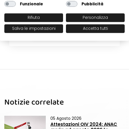
Funzionale
Pubblicità
Vuoi rimanere sempre aggiornato
sulle ultime novità?
Rifiuta
Personalizza
Salva le impostazioni
Accetta tutti
ISCRIVITI ALLA NEWSLETTER
Notizie correlate
05 Agosto 2026
Attestazioni OIV 2024: ANAC