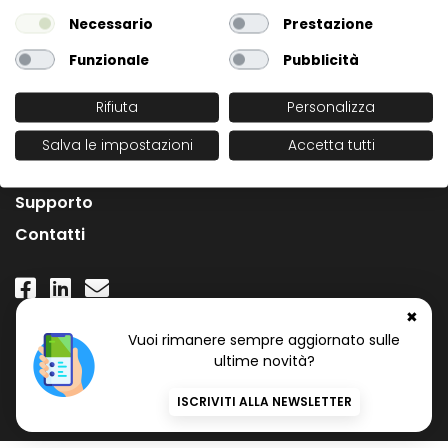
Necessario
Prestazione
Funzionale
Pubblicità
Rifiuta
Personalizza
L'Azienda
Salva le impostazioni
Accetta tutti
News
Supporto
Contatti
✖
Numero Verde Gratuito
Vuoi rimanere sempre aggiornato sulle
800 97 34 34
ultime novità?
ISCRIVITI ALLA NEWSLETTER