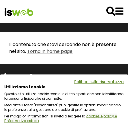
Il contenuto che stavi cercando non è presente
nel sito.
Torna in home page
Politica sulla riservatezza
Utilizziamo i cookie
Questo sito utilizza cookie tecnici e di terze parti che non identificano
Via L. Cadorna 31 - 67051 Avezzano (AQ)
la persona fisica che si connette.
Via Fiume Giallo 3 - 00144 Roma
Mediante il tasto "Personalizza" puoi gestire le opzioni modificando
Registro delle Imprese del Gran Sasso d'Italia
le preferenze sulla gestione dei cookie di profilazione.
C.F. e numero d'iscrizione: 01722270665
Per maggiori informazioni si invita a leggere la
cookies e policy e
l'informativa estesa
.
Protezione dei dati personali e uso dei cookie