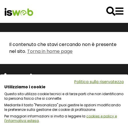
Il contenuto che stavi cercando non è presente
nel sito.
Torna in home page
Politica sulla riservatezza
Utilizziamo i cookie
Questo sito utilizza cookie tecnici e di terze parti che non identificano
Via L. Cadorna 31 - 67051 Avezzano (AQ)
la persona fisica che si connette.
Via Fiume Giallo 3 - 00144 Roma
Mediante il tasto "Personalizza" puoi gestire le opzioni modificando
Registro delle Imprese del Gran Sasso d'Italia
le preferenze sulla gestione dei cookie di profilazione.
C.F. e numero d'iscrizione: 01722270665
Per maggiori informazioni si invita a leggere la
cookies e policy e
l'informativa estesa
.
Protezione dei dati personali e uso dei cookie