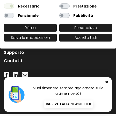
Necessario
Prestazione
Funzionale
Pubblicità
Rifiuta
Personalizza
L'Azienda
Salva le impostazioni
Accetta tutti
News
Supporto
Contatti
✖
Numero Verde Gratuito
Vuoi rimanere sempre aggiornato sulle
800 97 34 34
ultime novità?
ISCRIVITI ALLA NEWSLETTER