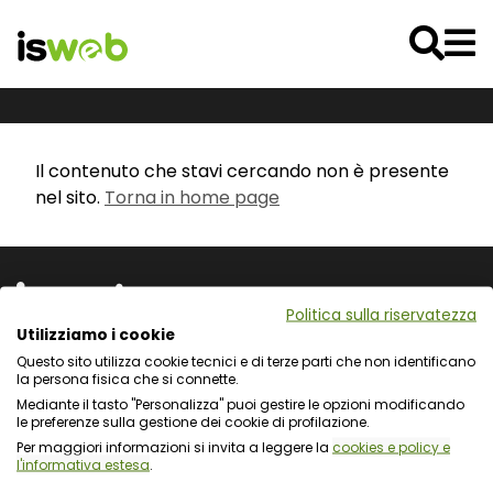
Il contenuto che stavi cercando non è presente
nel sito.
Torna in home page
Politica sulla riservatezza
Utilizziamo i cookie
Questo sito utilizza cookie tecnici e di terze parti che non identificano
Via L. Cadorna 31 - 67051 Avezzano (AQ)
la persona fisica che si connette.
Via Fiume Giallo 3 - 00144 Roma
Mediante il tasto "Personalizza" puoi gestire le opzioni modificando
Registro delle Imprese del Gran Sasso d'Italia
le preferenze sulla gestione dei cookie di profilazione.
C.F. e numero d'iscrizione: 01722270665
Per maggiori informazioni si invita a leggere la
cookies e policy e
l'informativa estesa
.
Protezione dei dati personali e uso dei cookie