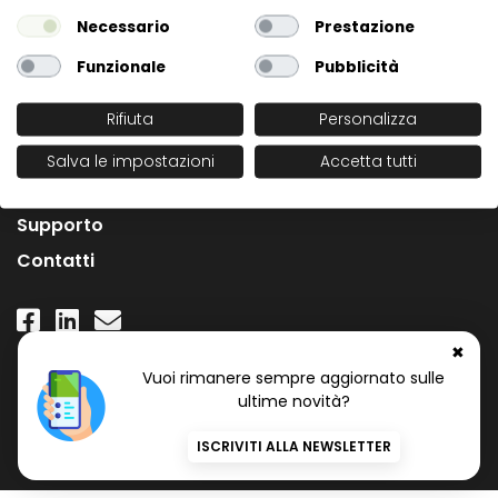
Necessario
Prestazione
Funzionale
Pubblicità
Rifiuta
Personalizza
L'Azienda
Salva le impostazioni
Accetta tutti
News
Supporto
Contatti
✖
Numero Verde Gratuito
Vuoi rimanere sempre aggiornato sulle
800 97 34 34
ultime novità?
ISCRIVITI ALLA NEWSLETTER