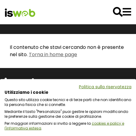
Il contenuto che stavi cercando non è presente
nel sito.
Torna in home page
Politica sulla riservatezza
Utilizziamo i cookie
Questo sito utilizza cookie tecnici e di terze parti che non identificano
Via L. Cadorna 31 - 67051 Avezzano (AQ)
la persona fisica che si connette.
Via Fiume Giallo 3 - 00144 Roma
Mediante il tasto "Personalizza" puoi gestire le opzioni modificando
Registro delle Imprese del Gran Sasso d'Italia
le preferenze sulla gestione dei cookie di profilazione.
C.F. e numero d'iscrizione: 01722270665
Per maggiori informazioni si invita a leggere la
cookies e policy e
l'informativa estesa
.
Protezione dei dati personali e uso dei cookie