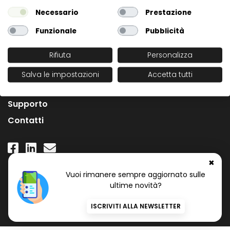
Necessario
Prestazione
Funzionale
Pubblicità
Rifiuta
Personalizza
L'Azienda
Salva le impostazioni
Accetta tutti
News
Supporto
Contatti
✖
Numero Verde Gratuito
Vuoi rimanere sempre aggiornato sulle
800 97 34 34
ultime novità?
ISCRIVITI ALLA NEWSLETTER