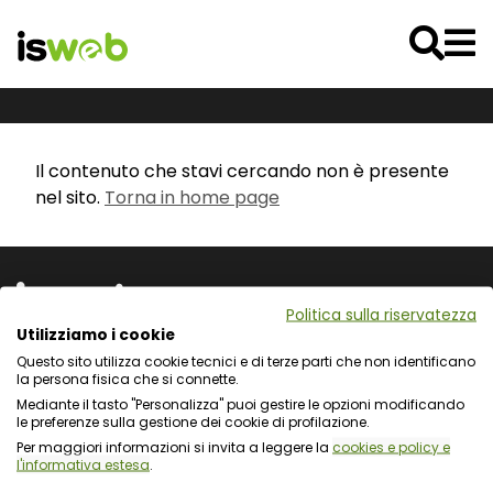
Il contenuto che stavi cercando non è presente
nel sito.
Torna in home page
Politica sulla riservatezza
Utilizziamo i cookie
Questo sito utilizza cookie tecnici e di terze parti che non identificano
Via L. Cadorna 31 - 67051 Avezzano (AQ)
la persona fisica che si connette.
Via Fiume Giallo 3 - 00144 Roma
Mediante il tasto "Personalizza" puoi gestire le opzioni modificando
Registro delle Imprese del Gran Sasso d'Italia
le preferenze sulla gestione dei cookie di profilazione.
C.F. e numero d'iscrizione: 01722270665
Per maggiori informazioni si invita a leggere la
cookies e policy e
l'informativa estesa
.
Protezione dei dati personali e uso dei cookie