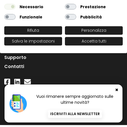
Necessario
Prestazione
Funzionale
Pubblicità
Rifiuta
Personalizza
L'Azienda
Salva le impostazioni
Accetta tutti
News
Supporto
Contatti
✖
Numero Verde Gratuito
Vuoi rimanere sempre aggiornato sulle
800 97 34 34
ultime novità?
ISCRIVITI ALLA NEWSLETTER