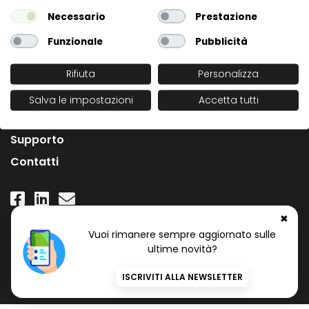
Necessario
Prestazione
Funzionale
Pubblicità
Rifiuta
Personalizza
L'Azienda
Salva le impostazioni
Accetta tutti
News
Supporto
Contatti
✖
Numero Verde Gratuito
Vuoi rimanere sempre aggiornato sulle
800 97 34 34
ultime novità?
ISCRIVITI ALLA NEWSLETTER