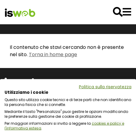
Il contenuto che stavi cercando non è presente
nel sito.
Torna in home page
Politica sulla riservatezza
Utilizziamo i cookie
Questo sito utilizza cookie tecnici e di terze parti che non identificano
Via L. Cadorna 31 - 67051 Avezzano (AQ)
la persona fisica che si connette.
Via Fiume Giallo 3 - 00144 Roma
Mediante il tasto "Personalizza" puoi gestire le opzioni modificando
Registro delle Imprese del Gran Sasso d'Italia
le preferenze sulla gestione dei cookie di profilazione.
C.F. e numero d'iscrizione: 01722270665
Per maggiori informazioni si invita a leggere la
cookies e policy e
l'informativa estesa
.
Protezione dei dati personali e uso dei cookie