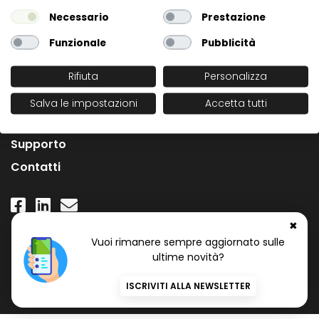
Necessario
Prestazione
Funzionale
Pubblicità
Rifiuta
Personalizza
L'Azienda
Salva le impostazioni
Accetta tutti
News
Supporto
Contatti
✖
Numero Verde Gratuito
Vuoi rimanere sempre aggiornato sulle
800 97 34 34
ultime novità?
ISCRIVITI ALLA NEWSLETTER