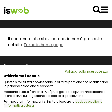
Il contenuto che stavi cercando non è presente
nel sito.
Torna in home page
Politica sulla riservatezza
Utilizziamo i cookie
Questo sito utilizza cookie tecnici e di terze parti che non identificano
Via L. Cadorna 31 - 67051 Avezzano (AQ)
la persona fisica che si connette.
Via Fiume Giallo 3 - 00144 Roma
Mediante il tasto "Personalizza" puoi gestire le opzioni modificando
Registro delle Imprese del Gran Sasso d'Italia
le preferenze sulla gestione dei cookie di profilazione.
C.F. e numero d'iscrizione: 01722270665
Per maggiori informazioni si invita a leggere la
cookies e policy e
l'informativa estesa
.
Protezione dei dati personali e uso dei cookie