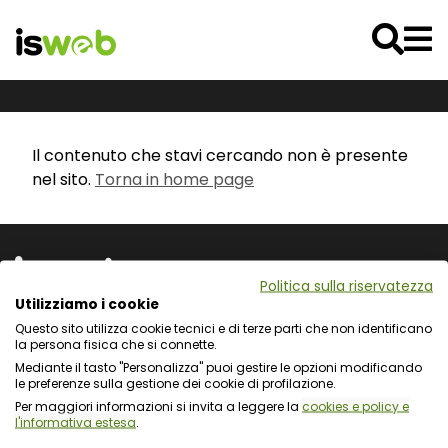
Il contenuto che stavi cercando non è presente
nel sito.
Torna in home page
Politica sulla riservatezza
Utilizziamo i cookie
Questo sito utilizza cookie tecnici e di terze parti che non identificano
Via L. Cadorna 31 - 67051 Avezzano (AQ)
la persona fisica che si connette.
Via Fiume Giallo 3 - 00144 Roma
Mediante il tasto "Personalizza" puoi gestire le opzioni modificando
Registro delle Imprese del Gran Sasso d'Italia
le preferenze sulla gestione dei cookie di profilazione.
C.F. e numero d'iscrizione: 01722270665
Per maggiori informazioni si invita a leggere la
cookies e policy e
l'informativa estesa
.
Protezione dei dati personali e uso dei cookie