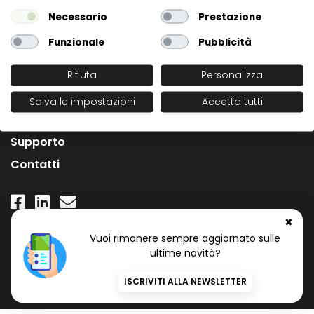
Necessario
Prestazione
Funzionale
Pubblicità
Rifiuta
Personalizza
L'Azienda
Salva le impostazioni
Accetta tutti
News
Supporto
Contatti
✖
Numero Verde Gratuito
Vuoi rimanere sempre aggiornato sulle
800 97 34 34
ultime novità?
ISCRIVITI ALLA NEWSLETTER