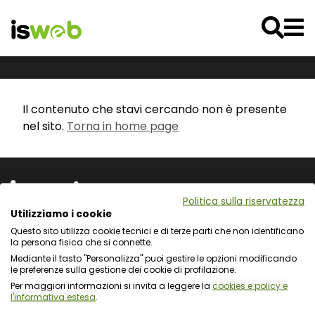
Il contenuto che stavi cercando non è presente
nel sito.
Torna in home page
Politica sulla riservatezza
Utilizziamo i cookie
Questo sito utilizza cookie tecnici e di terze parti che non identificano
Via L. Cadorna 31 - 67051 Avezzano (AQ)
la persona fisica che si connette.
Via Fiume Giallo 3 - 00144 Roma
Mediante il tasto "Personalizza" puoi gestire le opzioni modificando
Registro delle Imprese del Gran Sasso d'Italia
le preferenze sulla gestione dei cookie di profilazione.
C.F. e numero d'iscrizione: 01722270665
Per maggiori informazioni si invita a leggere la
cookies e policy e
l'informativa estesa
.
Protezione dei dati personali e uso dei cookie