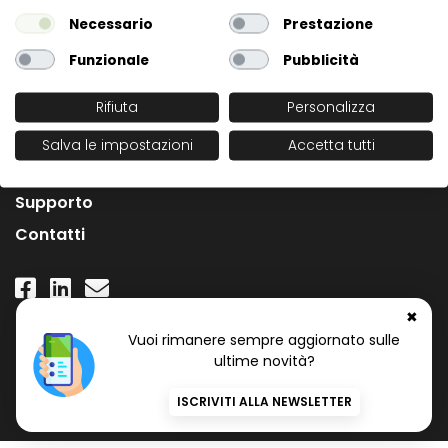
Necessario
Prestazione
Funzionale
Pubblicità
Rifiuta
Personalizza
L'Azienda
Salva le impostazioni
Accetta tutti
News
Supporto
Contatti
✖
Numero Verde Gratuito
Vuoi rimanere sempre aggiornato sulle
800 97 34 34
ultime novità?
ISCRIVITI ALLA NEWSLETTER