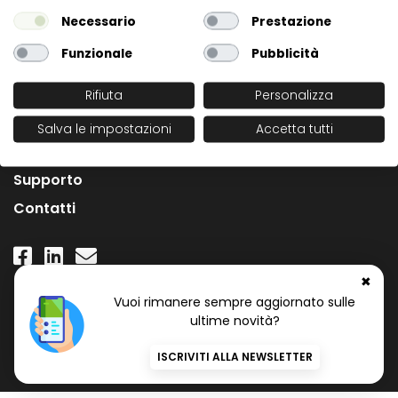
Necessario
Prestazione
Funzionale
Pubblicità
Rifiuta
Personalizza
L'Azienda
Salva le impostazioni
Accetta tutti
News
Supporto
Contatti
✖
Numero Verde Gratuito
Vuoi rimanere sempre aggiornato sulle
800 97 34 34
ultime novità?
ISCRIVITI ALLA NEWSLETTER