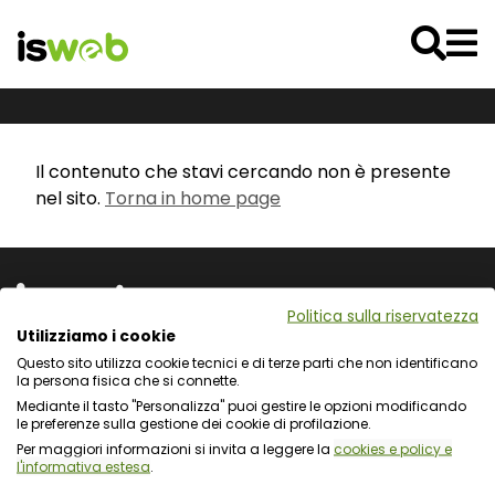
Il contenuto che stavi cercando non è presente
nel sito.
Torna in home page
Politica sulla riservatezza
Utilizziamo i cookie
Questo sito utilizza cookie tecnici e di terze parti che non identificano
Via L. Cadorna 31 - 67051 Avezzano (AQ)
la persona fisica che si connette.
Via Fiume Giallo 3 - 00144 Roma
Mediante il tasto "Personalizza" puoi gestire le opzioni modificando
Registro delle Imprese del Gran Sasso d'Italia
le preferenze sulla gestione dei cookie di profilazione.
C.F. e numero d'iscrizione: 01722270665
Per maggiori informazioni si invita a leggere la
cookies e policy e
l'informativa estesa
.
Protezione dei dati personali e uso dei cookie