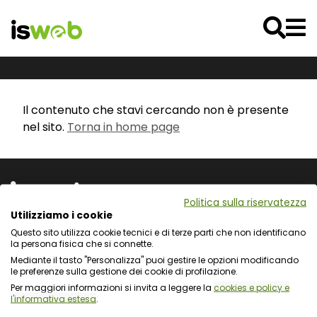
Il contenuto che stavi cercando non è presente
nel sito.
Torna in home page
Politica sulla riservatezza
Utilizziamo i cookie
Questo sito utilizza cookie tecnici e di terze parti che non identificano
Via L. Cadorna 31 - 67051 Avezzano (AQ)
la persona fisica che si connette.
Via Fiume Giallo 3 - 00144 Roma
Mediante il tasto "Personalizza" puoi gestire le opzioni modificando
Registro delle Imprese del Gran Sasso d'Italia
le preferenze sulla gestione dei cookie di profilazione.
C.F. e numero d'iscrizione: 01722270665
Per maggiori informazioni si invita a leggere la
cookies e policy e
l'informativa estesa
.
Protezione dei dati personali e uso dei cookie