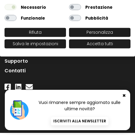
Necessario
Prestazione
Funzionale
Pubblicità
Rifiuta
Personalizza
L'Azienda
Salva le impostazioni
Accetta tutti
News
Supporto
Contatti
✖
Numero Verde Gratuito
Vuoi rimanere sempre aggiornato sulle
800 97 34 34
ultime novità?
ISCRIVITI ALLA NEWSLETTER