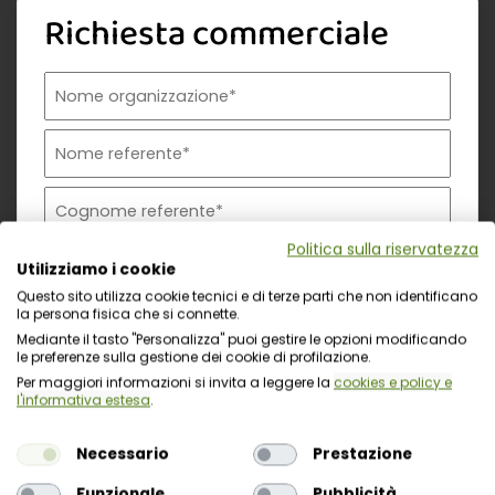
Richiesta commerciale
Nome organizzazione
Nome referente
Cognome referente
Tipologia di organizzazione
Prodotto di interesse
Indirizzo email istituzionale*
Telefono istituzionale
Messaggio
Politica sulla riservatezza
Utilizziamo i cookie
Questo sito utilizza cookie tecnici e di terze parti che non identificano
la persona fisica che si connette.
Mediante il tasto "Personalizza" puoi gestire le opzioni modificando
le preferenze sulla gestione dei cookie di profilazione.
Per maggiori informazioni si invita a leggere la
cookies e policy e
l'informativa estesa
.
Necessario
Prestazione
Funzionale
Pubblicità