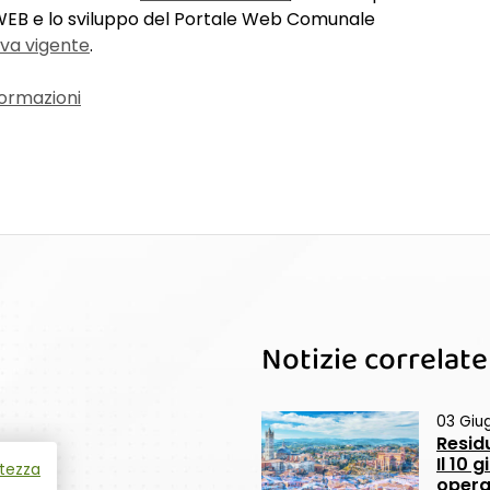
SWEB e lo sviluppo del Portale Web Comunale
va vigente
.
formazioni
Notizie correlate
03 Giu
Resid
Il 10
atezza
opera