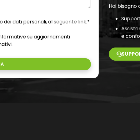
Hai bisogno d
Support
 dei dati personali, al
seguente link
.*
Assiste
e conf
 informative su aggiornamenti
ativi.
SUPPO
IA