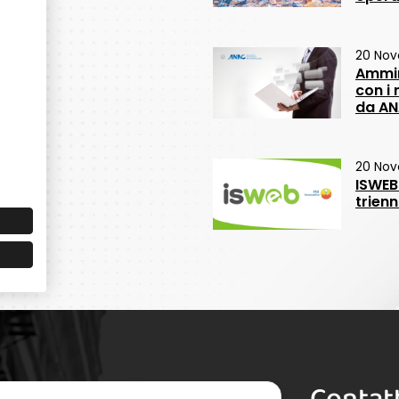
20 No
Ammin
con i
da A
20 Nov
ISWEB
trien
Contatt