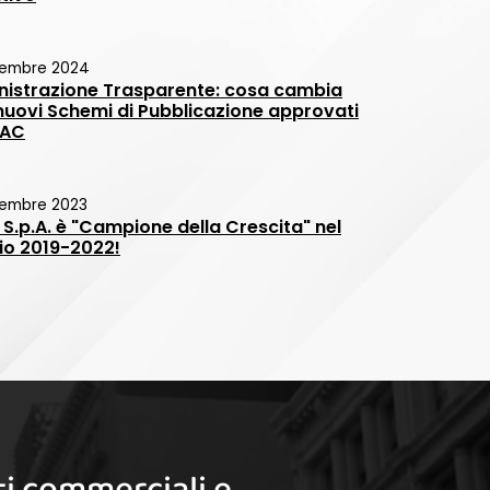
vembre 2024
istrazione Trasparente: cosa cambia
 nuovi Schemi di Pubblicazione approvati
NAC
embre 2023
 S.p.A. è "Campione della Crescita" nel
nio 2019-2022!
i commerciali e