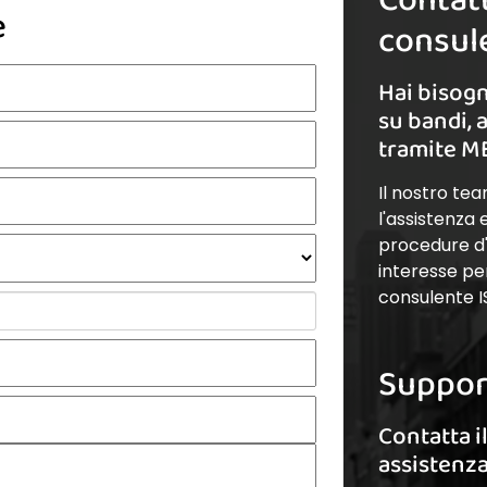
e
consule
Hai bisogn
su bandi, 
tramite M
Il nostro te
l'assistenza
procedure d'a
interesse pe
consulente I
Suppor
Contatta i
assistenz