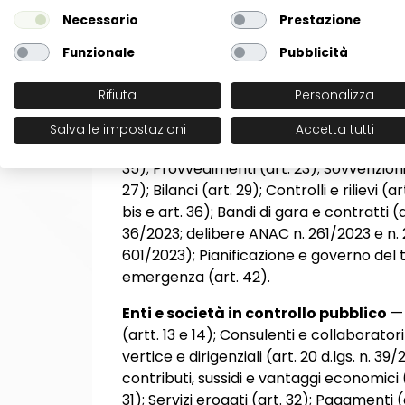
5. Quali obblighi di pubb
Necessario
Prestazione
attestazione, per ciascun
Funzionale
Pubblicità
Rifiuta
Personalizza
Pubbliche amministrazioni
— 15 ambiti
14); Consulenti e collaboratori (art. 15); P
Salva le impostazioni
Accetta tutti
dirigenziali (art. 20 d.lgs. n. 39/2013); P
35); Provvedimenti (art. 23); Sovvenzioni
27); Bilanci (art. 29); Controlli e rilievi (
bis e art. 36); Bandi di gara e contratti (ar
36/2023; delibere ANAC n. 261/2023 e n.
601/2023); Pianificazione e governo del te
emergenza (art. 42).
Enti e società in controllo pubblico
— 
(artt. 13 e 14); Consulenti e collaboratori 
vertice e dirigenziali (art. 20 d.lgs. n. 3
contributi, sussidi e vantaggi economici (ar
31); Servizi erogati (art. 32); Pagamenti (