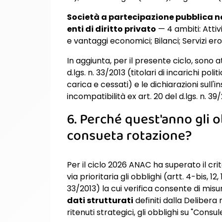
Società a partecipazione pubblica no
enti di diritto privato
— 4 ambiti: Attiv
e vantaggi economici; Bilanci; Servizi ero
In aggiunta, per il presente ciclo, sono att
d.lgs. n. 33/2013 (titolari di incarichi pol
carica e cessati) e le dichiarazioni sull'i
incompatibilità ex art. 20 del d.lgs. n. 39/
6. Perché quest'anno gli 
consueta rotazione?
Per il ciclo 2026 ANAC ha superato il cr
via prioritaria gli obblighi (artt. 4-bis, 12, 1
33/2013) la cui verifica consente di mi
dati strutturati
definiti dalla Delibera
ritenuti strategici, gli obblighi su "Consu