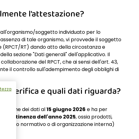
lmente l'attestazione?
dall'organismo/soggetto individuato per lo
assenza di tale organismo, vi provvede il soggetto
te (RPCT/RT) dando atto della circostanza e
la sezione "Dati generali" dell'applicativo. Il
ollaborazione del RPCT, che ai sensi dell'art. 43,
mente il controllo sull'adempimento degli obblighi di
 la verifica e quali dati riguarda?
atezza
licazione dei dati al
15 giugno 2026
e ha per
i
di pertinenza dell'anno 2025
, ossia prodotti,
 vincolo normativo o di organizzazione interna)