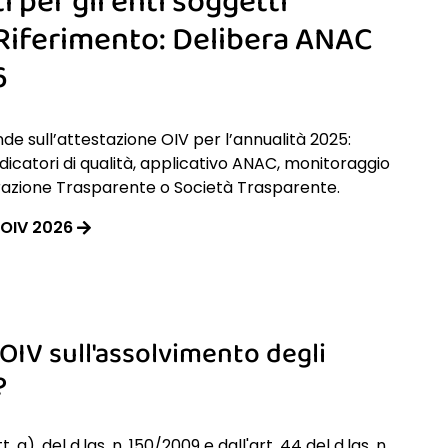
 per gli enti soggetti
 Riferimento: Delibera ANAC
6
de sull’attestazione OIV per l’annualità 2025:
indicatori di qualità, applicativo ANAC, monitoraggio
razione Trasparente o Società Trasparente.
 OIV 2026
e OIV sull'assolvimento degli
?
tt. g), del d.lgs. n. 150/2009 e dall'art. 44 del d.lgs. n.