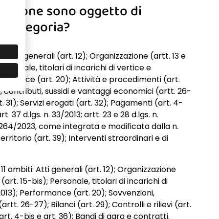
licazione sono oggetto di
a categoria?
: Atti generali (art. 12); Organizzazione (artt. 13 e
ersonale, titolari di incarichi di vertice e
erformance (art. 20); Attività e procedimenti (art.
, contributi, sussidi e vantaggi economici (artt. 26-
art. 31); Servizi erogati (art. 32); Pagamenti (art. 4-
t. 37 d.lgs. n. 33/2013; artt. 23 e 28 d.lgs. n.
 264/2023, come integrata e modificata dalla n.
rritorio (art. 39); Interventi straordinari e di
11 ambiti: Atti generali (art. 12); Organizzazione
(art. 15-bis); Personale, titolari di incarichi di
9/2013); Performance (art. 20); Sovvenzioni,
tt. 26-27); Bilanci (art. 29); Controlli e rilievi (art.
art. 4-bis e art. 36); Bandi di gara e contratti.