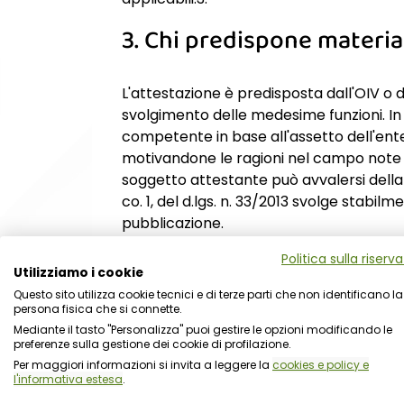
3. Chi predispone materia
L'attestazione è predisposta dall'OIV o 
svolgimento delle medesime funzioni. In 
competente in base all'assetto dell'en
motivandone le ragioni nel campo note del
soggetto attestante può avvalersi della c
co. 1, del d.lgs. n. 33/2013 svolge stabil
pubblicazione.
4. A quale data si riferisce
Politica sulla riserv
Utilizziamo i cookie
Questo sito utilizza cookie tecnici e di terze parti che non identificano la
persona fisica che si connette.
La rilevazione fotografa lo stato di pubb
Mediante il tasto "Personalizza" puoi gestire le opzioni modificando le
oggetto i dati, documenti e informazion
preferenze sulla gestione dei cookie di profilazione.
adottati, approvati (o da approvare per
Per maggiori informazioni si invita a leggere la
cookies e policy e
l'informativa estesa
.
entro il
31 dicembre 2026
.