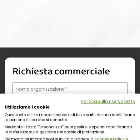
Richiesta commerciale
Nome organizzazione
Nome referente
Cognome referente
Tipologia di organizzazione
Prodotto di interesse
Indirizzo email istituzionale*
Telefono istituzionale
Messaggio
Politica sulla riservatezza
Utilizziamo i cookie
Questo sito utilizza cookie tecnici e di terze parti che non identificano
la persona fisica che si connette.
Mediante il tasto "Personalizza" puoi gestire le opzioni modificando
le preferenze sulla gestione dei cookie di profilazione.
Per maggiori informazioni si invita a leggere la
cookies e policy e