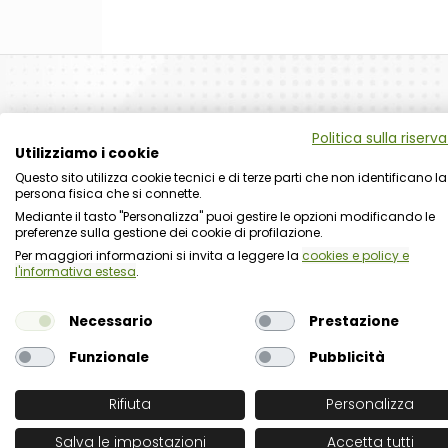
Politica sulla riserv
Utilizziamo i cookie
Questo sito utilizza cookie tecnici e di terze parti che non identificano la
persona fisica che si connette.
Mediante il tasto "Personalizza" puoi gestire le opzioni modificando le
preferenze sulla gestione dei cookie di profilazione.
Per maggiori informazioni si invita a leggere la
cookies e policy e
l'informativa estesa
.
Necessario
Prestazione
Richiesta commercial
Nome organizzazione
Nome referente
Cognome referente
Tipologia di organizzazione
Prodotto di interesse
Indirizzo email istituzionale*
Telefono istituzionale
Messaggio
Funzionale
Pubblicità
Rifiuta
Personalizza
Salva le impostazioni
Accetta tutti