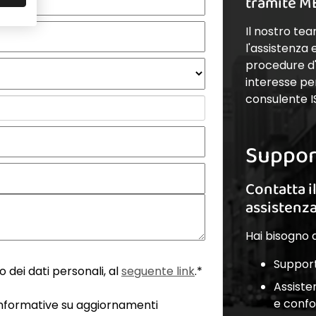
tramite M
Il nostro te
l'assistenza
procedure d'a
interesse pe
consulente I
Suppor
Contatta i
assistenz
Hai bisogno d
Support
 dei dati personali, al
seguente link
.*
Assiste
e conf
 informative su aggiornamenti