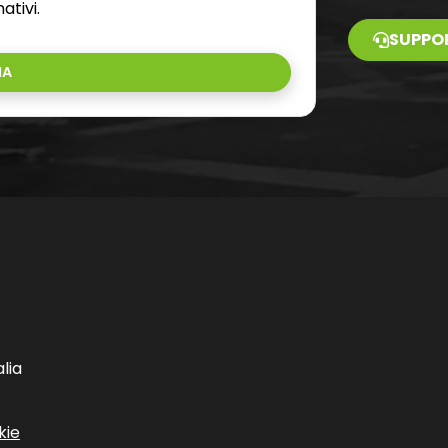
ativi.
SUPPO
IA
lia
kie