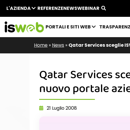
L'AZIENDA
REFERENZE
NEWS
WEBINAR
PORTALI E SITI WEB
TRASPAREN
Home
»
News
»
Qatar Services sceglie I
Qatar Services sce
nuovo portale azi
21 Luglio 2008