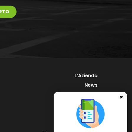
RTO
L'Azienda
News
Supporto
✖
Contatti