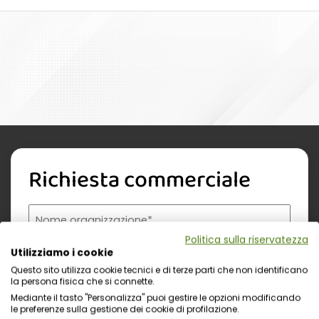
Richiesta commerciale
Nome organizzazione
Nome referente
Cognome referente
Tipologia di organizzazione
Prodotto di interesse
Indirizzo email istituzionale*
Telefono istituzionale
Messaggio
Politica sulla riservatezza
Utilizziamo i cookie
Questo sito utilizza cookie tecnici e di terze parti che non identificano
la persona fisica che si connette.
Mediante il tasto "Personalizza" puoi gestire le opzioni modificando
le preferenze sulla gestione dei cookie di profilazione.