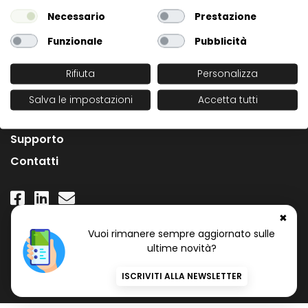
Necessario
Prestazione
Funzionale
Pubblicità
Rifiuta
Personalizza
L'Azienda
Salva le impostazioni
Accetta tutti
News
Supporto
Contatti
✖
Numero Verde Gratuito
Vuoi rimanere sempre aggiornato sulle
800 97 34 34
ultime novità?
ISCRIVITI ALLA NEWSLETTER