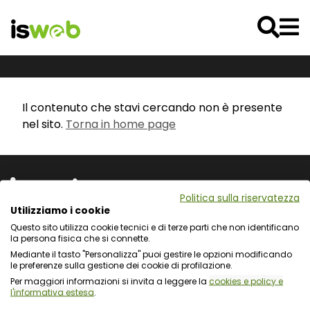
Il contenuto che stavi cercando non è presente
nel sito.
Torna in home page
Politica sulla riservatezza
Utilizziamo i cookie
Questo sito utilizza cookie tecnici e di terze parti che non identificano
Via L. Cadorna 31 - 67051 Avezzano (AQ)
la persona fisica che si connette.
Via Fiume Giallo 3 - 00144 Roma
Mediante il tasto "Personalizza" puoi gestire le opzioni modificando
Registro delle Imprese del Gran Sasso d'Italia
le preferenze sulla gestione dei cookie di profilazione.
C.F. e numero d'iscrizione: 01722270665
Per maggiori informazioni si invita a leggere la
cookies e policy e
l'informativa estesa
.
Protezione dei dati personali e uso dei cookie