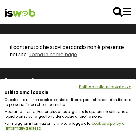
Il contenuto che stavi cercando non è presente
nel sito.
Torna in home page
Politica sulla riservatezza
Utilizziamo i cookie
Questo sito utilizza cookie tecnici e di terze parti che non identificano
Via L. Cadorna 31 - 67051 Avezzano (AQ)
la persona fisica che si connette.
Via Fiume Giallo 3 - 00144 Roma
Mediante il tasto "Personalizza" puoi gestire le opzioni modificando
Registro delle Imprese del Gran Sasso d'Italia
le preferenze sulla gestione dei cookie di profilazione.
C.F. e numero d'iscrizione: 01722270665
Per maggiori informazioni si invita a leggere la
cookies e policy e
l'informativa estesa
.
Protezione dei dati personali e uso dei cookie