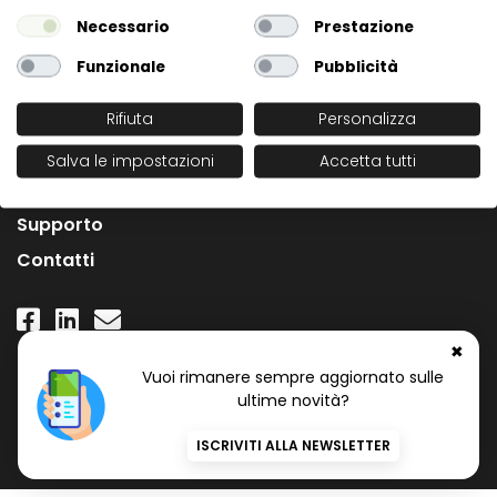
Necessario
Prestazione
Funzionale
Pubblicità
Rifiuta
Personalizza
L'Azienda
Salva le impostazioni
Accetta tutti
News
Supporto
Contatti
✖
Numero Verde Gratuito
Vuoi rimanere sempre aggiornato sulle
800 97 34 34
ultime novità?
ISCRIVITI ALLA NEWSLETTER